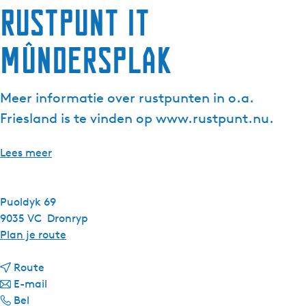
Rustpunt it
Mûndersplak
Meer informatie over rustpunten in o.a.
Friesland is te vinden op www.rustpunt.nu.
Lees meer
Puoldyk 69
9035 VC
Dronryp
n
Plan je route
a
n
a
Route
a
n
r
E-mail
R
a
a
R
Bel