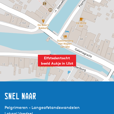
Elfstedentocht
beeld Aukje in IJlst
Snel naar
Pelgrimeren - Langeafstandswandelen
Lokaal Voedsel