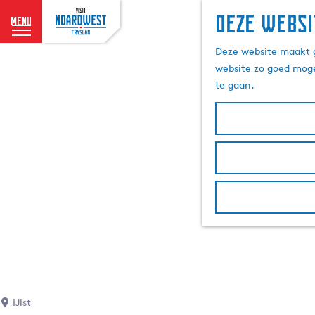
Deze websi
menu
G
Deze website maakt g
a
website zo goed moge
n
te gaan.
a
a
r
d
e
h
o
m
e
p
a
g
e
IJlst