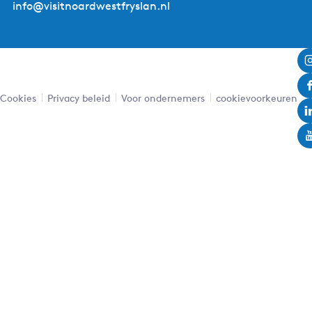
info@visitnoardwestfryslan.nl
Leaflet
|
Powered by Esri | Esri, HERE, Garmin, USGS, Intermap, INCREMENT P, NRCAN, Esri Japan, METI,
Esri China (Hong Kong), NOSTRA, © OpenStreetMap contributors, and the GIS User Community
Cookies
Privacy beleid
Voor ondernemers
cookievoorkeuren