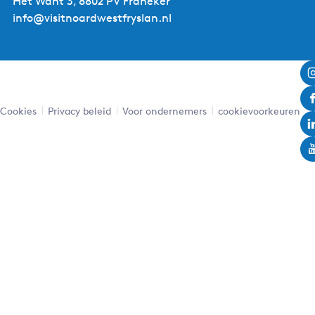
Het Want 3, 8802 PV Franeker
waren van belang. Vooral aan de kant waar veel
info@visitnoardwestfryslan.nl
gaardeniers bedrijven te vinden waren, namelijk de
Berlikumer zijde. In de 19e eeuw groeide het aantal
inwoners van dit dorp steeds meer en na de Tweede
Wereldoorlog, vanaf eind jaren zestig is deze plaats aan de
noordwest- en zuidzijde sterk gegroeid.
Cookies
Privacy beleid
Voor ondernemers
cookievoorkeuren
Het gemeentehuis van Menaldum
In de jaren 1841 tot 1843 is het gemeentehuis van Menaam
gebouwd. Wat opvalt aan dit gemeentehuis, is dat het een
gele kleur heeft en het bouwwerk gietijzeren Toscaanse
zuilen heeft. Daarnaast is het gebouw afgewerkt met een
kroonlijst. Wat je misschien leuk vindt om te weten, is dat
dit gemeentehuis sinds oktober 2017 te koop heef gestaan.
In 2020 is verkocht en nu dienst doet als kantoor. Vanaf 1
januari 2018 is Menaam samen met omringende
gemeenten gefuseerd tot een nieuwe gemeente: