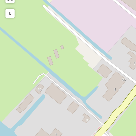
gemaakte artikelen.
Dankzij hulp van onze medewerkers kunt u genieten van
heerlijk bakje, welke met “zorg” wordt gemaakt. Zij zijn de
drijvende kracht van deze prachtige plek midden in het
dorp Menaam. Mocht u ons willen ondersteunen met ons
werk, dat kan dan met een vrijwillige donatie via de
website (logo noemen we in t Fries, Tuorrebout een
Lisdodde)
Openingstijden
Ma t/m Do van 9:30 – 15:30
Wat u gezien moet hebben….
Feintsje fan Menaam, beeld van jongen op fiets
(knooppunt 84). Verwijst naar het door Fedde Schurer