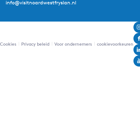
info@visitnoardwestfryslan.nl
Leaflet
|
Powered by Esri | Esri, HERE, Garmin, USGS, Intermap, INCREMENT P, NRCAN, Esri Japan, METI,
Esri China (Hong Kong), NOSTRA, © OpenStreetMap contributors, and the GIS User Community
Cookies
Privacy beleid
Voor ondernemers
cookievoorkeuren