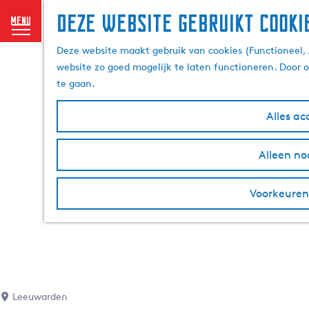
Deze website gebruikt cooki
menu
G
Deze website maakt gebruik van cookies (Functioneel, 
a
website zo goed mogelijk te laten functioneren. Door 
n
te gaan.
a
a
Alles ac
r
d
Alleen no
e
h
o
Voorkeuren
m
e
p
a
g
e
Leeuwarden