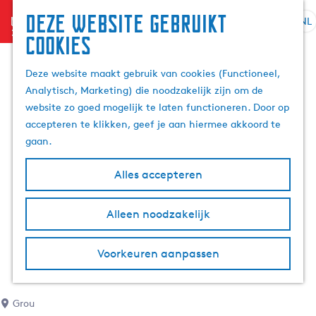
Deze website gebruikt
menu
NL
S
Z
cookies
G
e
o
a
l
e
Deze website maakt gebruik van cookies (Functioneel,
n
e
k
Analytisch, Marketing) die noodzakelijk zijn om de
a
c
e
website zo goed mogelijk te laten functioneren. Door op
a
t
n
accepteren te klikken, geef je aan hiermee akkoord te
r
e
gaan.
d
e
e
r
Alles accepteren
h
t
o
a
m
Alleen noodzakelijk
a
e
l
p
H
Voorkeuren aanpassen
a
u
g
i
e
d
Grou
i