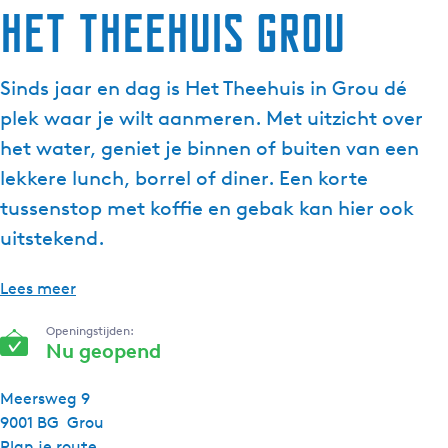
Het Theehuis Grou
g
e
t
Sinds jaar en dag is Het Theehuis in Grou dé
a
plek waar je wilt aanmeren. Met uitzicht over
a
l
het water, geniet je binnen of buiten van een
:
lekkere lunch, borrel of diner. Een korte
N
tussenstop met koffie en gebak kan hier ook
e
uitstekend.
d
e
r
Lees meer
l
Openingstijden:
a
Nu geopend
n
d
Meersweg 9
s
9001 BG
Grou
n
Plan je route