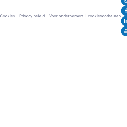
Leaflet
|
Powered by Esri | Esri, HERE, Garmin, USGS, Intermap, INCREMENT P, NRCAN, Esri Japan, METI,
Esri China (Hong Kong), NOSTRA, © OpenStreetMap contributors, and the GIS User Community
Cookies
Privacy beleid
Voor ondernemers
cookievoorkeuren