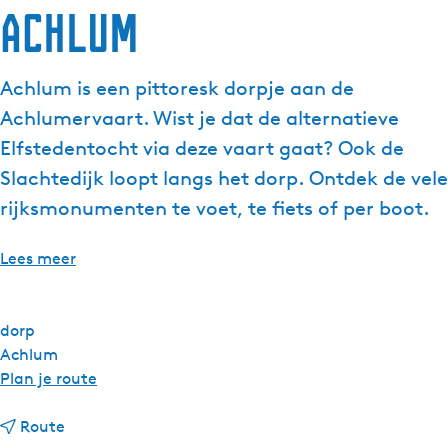
Achlum
Achlum is een pittoresk dorpje aan de
Achlumervaart. Wist je dat de alternatieve
Elfstedentocht via deze vaart gaat? Ook de
Slachtedijk loopt langs het dorp. Ontdek de vele
rijksmonumenten te voet, te fiets of per boot.
Lees meer
dorp
Achlum
n
Plan je route
a
n
a
Route