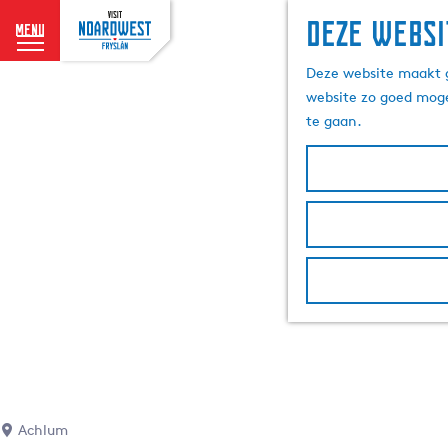
Deze websi
menu
G
Deze website maakt g
a
website zo goed moge
n
te gaan.
a
a
r
d
e
h
o
m
e
p
a
g
e
Achlum