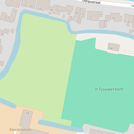
terrein waarop de stins heeft gestaan wordt nog steeds
omringd door een slotgracht. Hier staat ook nog een
poortgebouw. Op het terrein zelf staat nog een boerderij
genaamd Poarte Plaets.
Je kunt Achlum -behalve per motorvoertuig- bezoeken
per bootje, fiets of te voet. Rond Achlum zijn diverse
wandelroutes die deels door de weilanden voeren en
diverse fietspaden. Je kunt uw bootje aanleggen langs de
vaart.
Breng ook zeker een bezoek aan de chocolade fabriek!