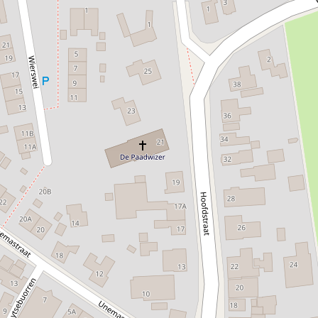
1885 ligt links op de hoek van Hoofdstraat en Farrewei een
rijks- monumentaal woonhuis uit de vroege 18e eeuw. Hier
woonde de uit Blije afkomstige schrijver Watse Cuperus
(1891-1966), waarnaar het dorpsplein is vernoemd. De
kopgevel heeft vlech- tingen en vroeg-18de-eeuwse
aanzetkrullen (mogelijk van elders afkomstig). Ernaast, op
Hoofdstraat 12, ligt een woonhuis waarvan de achterbouw
een driezijdig gesloten doopsgezinde zaalkerk is uit 1807.
De kosterij aan de voorzijde is rond 1935 vernieuwd. De kerk
verloor in die tijd zijn functie en werd als schuur in gebruik
genomen.
Watse Cuperus schreef in het Fries. Zijn boek Swart mar
leaflik, zich afspelend aan de zeedijk in Blije, wordt
beschouwd als zijn beste werk.