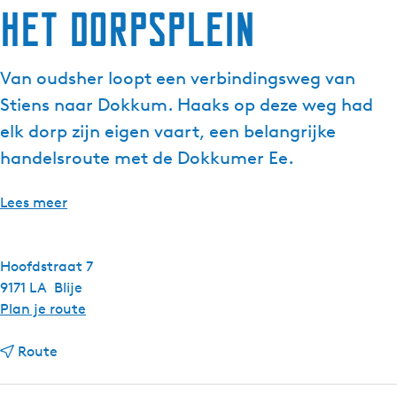
Het dorpsplein
Van oudsher loopt een verbindingsweg van
Stiens naar Dokkum. Haaks op deze weg had
elk dorp zijn eigen vaart, een belangrijke
handelsroute met de Dokkumer Ee.
Lees meer
Hoofdstraat 7
9171 LA
Blije
n
Plan je route
a
n
a
Route
a
r
a
H