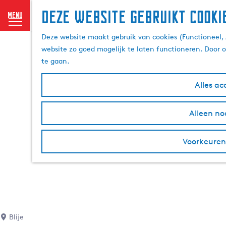
Deze website gebruikt cooki
menu
G
Deze website maakt gebruik van cookies (Functioneel, 
a
website zo goed mogelijk te laten functioneren. Door 
n
te gaan.
a
a
Alles ac
r
d
Alleen no
e
h
o
Voorkeuren
m
e
p
a
g
e
Blije