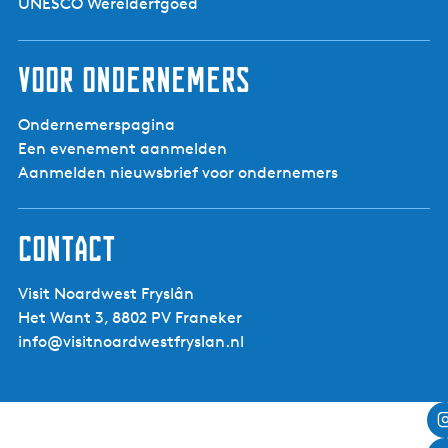
UNESCO Werelderfgoed
Voor ondernemers
Ondernemerspagina
Een evenement aanmelden
Aanmelden nieuwsbrief voor ondernemers
Contact
Visit Noardwest Fryslân
Het Want 3, 8802 PV Franeker
info@visitnoardwestfryslan.nl
Leaflet
|
Powered by Esri | Esri, HERE, Garmin, USGS, Intermap, INCREMENT P, NRCAN, Esri Japan, METI,
Esri China (Hong Kong), NOSTRA, © OpenStreetMap contributors, and the GIS User Community