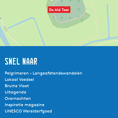
De Ald Toer
Snel naar
Pelgrimeren - Langeafstandswandelen
Lokaal Voedsel
Bruine Vloot
Uitagenda
Overnachten
Inspiratie magazine
UNESCO Werelderfgoed