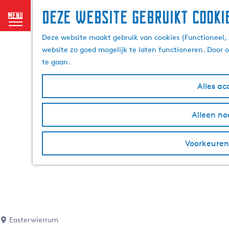
Deze website gebruikt cooki
menu
G
Deze website maakt gebruik van cookies (Functioneel, 
a
website zo goed mogelijk te laten functioneren. Door 
n
te gaan.
a
a
Alles ac
r
d
Alleen no
e
h
o
Voorkeuren
m
e
p
a
g
e
Easterwierrum