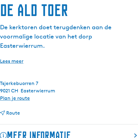
De Ald Toer
De kerktoren doet terugdenken aan de
voormalige locatie van het dorp
Easterwierrum.
Lees meer
Tsjerkebuorren 7
9021 CH
Easterwierrum
n
Plan je route
a
n
a
Route
a
r
a
D
Meer informatie
r
e