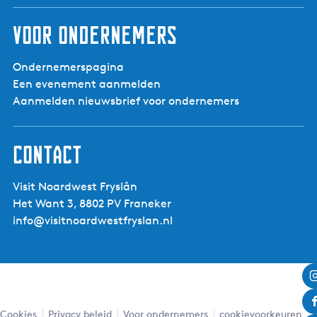
Voor ondernemers
Ondernemerspagina
Een evenement aanmelden
Aanmelden nieuwsbrief voor ondernemers
Contact
Visit Noardwest Fryslân
Het Want 3, 8802 PV Franeker
info@visitnoardwestfryslan.nl
Leaflet
|
Powered by Esri | Esri, HERE, Garmin, USGS, Intermap, INCREMENT P, NRCAN, Esri Japan, METI,
Esri China (Hong Kong), NOSTRA, © OpenStreetMap contributors, and the GIS User Community
Cookies
Privacy beleid
Voor ondernemers
cookievoorkeuren