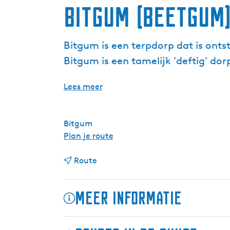
Bitgum (Beetgum
Bitgum is een terpdorp dat is ont
Bitgum is een tamelijk 'deftig' do
Lees meer
Bitgum
n
Plan je route
a
n
a
Route
a
r
a
B
Meer informatie
r
i
B
t
i
g
Bitgum is een terpdorp dat is ontstaan op