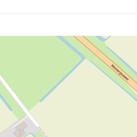
van Berltsum. Het is een tamelijk 'deftig' dorp, met prach