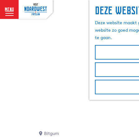
Deze websi
menu
G
Deze website maakt g
a
website zo goed moge
n
te gaan.
a
a
r
d
e
h
o
m
e
p
a
g
e
Bitgum