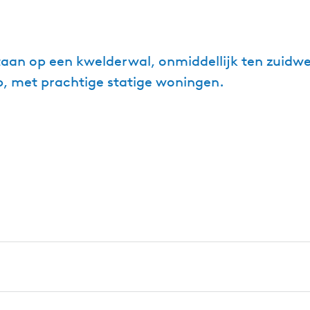
)
staan op een kwelderwal, onmiddellijk ten zuidw
rp, met prachtige statige woningen.
 een kwelderwal, onmiddellijk ten zuidwesten van de voorma