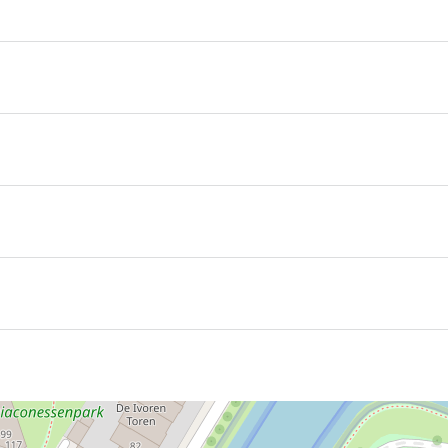
 jaar.
eeuwarden staat het 18de-eeuwse stadspaleis van Maria Lou
nder. In 1898 werd in hetzelfde pand bovendien de wereld
e groeneweg, grenzend aan de Prinsentuin. Twee exposities
s van het Princessehof.
ruciaal is geweest in het behouden van de Oranjedynastie. 
C. Escher
leert de bezoeker de jonge Maurits Escher kennen
 het Princessehof meer dan ooit duidelijk. Ook maakte een
p de muur en het plafond geïnspireerd door Eschers werk
Hol
ar)
sche illusies in de gewelfde kelderruimte van Eschers geboo
 is nu in het Princessehof het Nationale Keramiekmuseum g