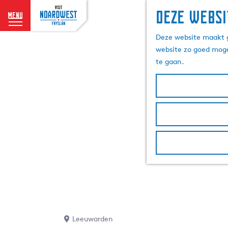
Deze websi
menu
G
Deze website maakt g
a
website zo goed moge
n
te gaan.
a
a
r
d
e
h
o
m
e
p
a
g
e
Leeuwarden