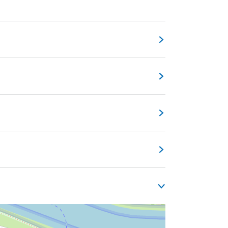
ise van Hessen-Kassel, prinses van Oranje
beroemde graficus M.C. Escher geboren. Je
 op de begane grond geven een inkijkje in
Was er zonder haar nog wel een koningshuis
. Aan de hand van jeugdfoto’s en
 van ’s werelds beste
3D street
 en Bol.
Met zijn driedimensionale
rtehuis.
evestigd. Naast wisselende,