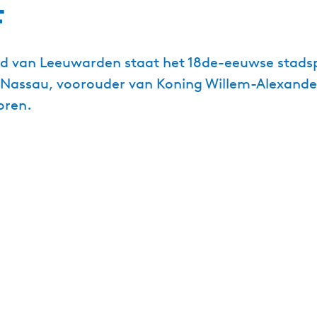
f
ad van Leeuwarden staat het 18de-eeuwse stadsp
 Nassau, voorouder van Koning Willem-Alexander
oren.