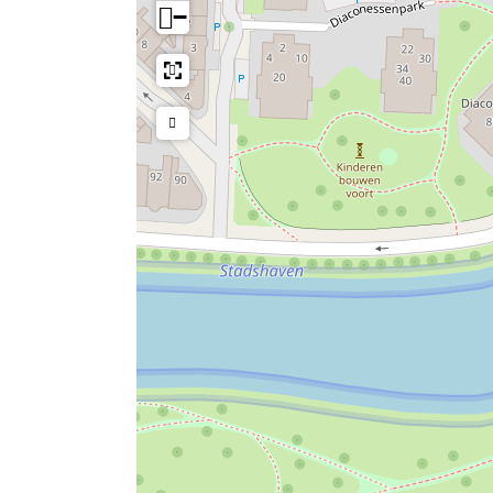
€ 8,00 Combikaart met het Fries Museum
−
spraakmakende tentoonstellingen vind je er
Blauw en werk van kunstenaars als Picasso
MJK (Museumjaarkaart)
€ 5,00
Volwassenen
€ 25,00 Combikaart met Fries Museum
Groepen
€ 19,00 per persoon (vanaf 10 personen)
Betaalmogelijkheden:
Contant, PIN, Creditcard