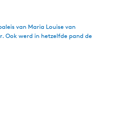
g
e
t
aleis van Maria Louise van
a
. Ook werd in hetzelfde pand de
a
l
:
N
e
d
e
r
l
a
n
d
s