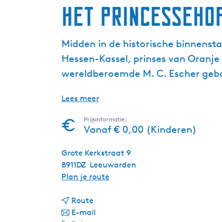
Het Princesseho
Midden in de historische binnenst
Hessen-Kassel, prinses van Oranje
wereldberoemde M. C. Escher geb
Lees meer
Prijsinformatie:
Vanaf € 0,00 (Kinderen)
Grote Kerkstraat 9
8911DZ
Leeuwarden
n
Plan je route
a
n
a
Route
a
n
r
E-mail