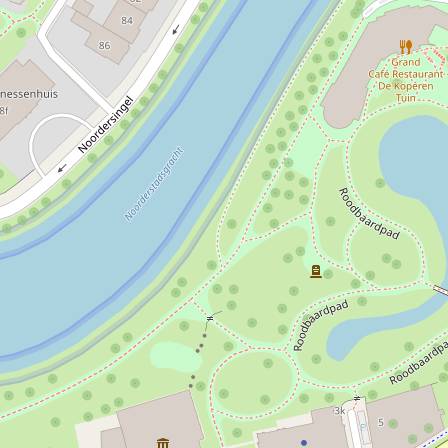
 zeldzaam keizerlijk porselein uit China en prachtige art-
 en Karel Appel.