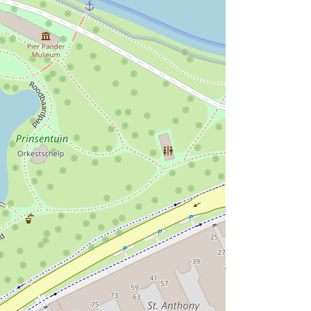
nouveaukeramiek. Of bekijk iconisch Delfts