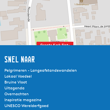
Het is wel noodzakelijk dat je vooraf telefonisch informeert
naar de beschikbaarheid!
Meer informatie over de huisregels kun je vinden op de
website van
Santiago aan het Wad
.
Meer weten over het pelgrimsinformatiecentrum?
Klik dan
Groate Kerk Sint-
hier
Meer weten over de kerk?
Klik dan hier
Jacobiparochie
Snel naar
Pelgrimeren - Langeafstandswandelen
Lokaal Voedsel
Bruine Vloot
Uitagenda
Overnachten
Inspiratie magazine
UNESCO Werelderfgoed