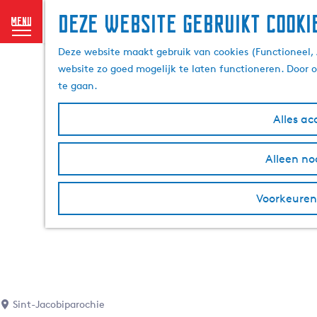
Deze website gebruikt cooki
menu
G
Deze website maakt gebruik van cookies (Functioneel, 
a
website zo goed mogelijk te laten functioneren. Door 
n
te gaan.
a
a
Alles ac
r
d
Alleen no
e
h
o
Voorkeuren
m
e
p
a
g
e
Sint-Jacobiparochie