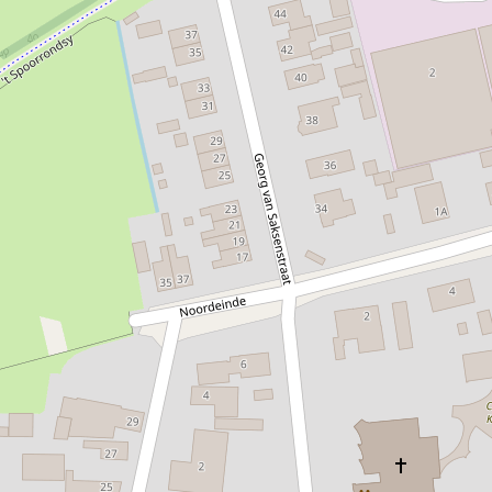
in deze kerk. Dit is dan ook de startplaats van het
Jabikspad dat in Santiago de Compostela (Spanje)
eindigt.
REFUGIO
Bijzonder is dat er in deze kerk mag worden gelogeerd
door pelgrims.
Deze kerk ligt aan het begin van het Jabikspaad. Mensen
die deze pelgrimspaden bewandelen, kunnen hier de
nacht doorbrengen voor € 20,- per persoon.
Je kunt van deze refugio gebruikmaken als je:
-Het Ziltepad loopt en je stempelkaart laat zien
- in bezit bent van een pelgrimspas van het Nederlands
Genootschap van Sint Jacob
- een routeboekje of stempelkaart van één van de Friese
pelgrimsroutes
- donateur bent van de Stichting Alde Fryske Tsjerken