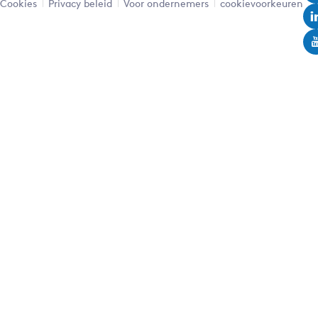
Cookies
Privacy beleid
Voor ondernemers
cookievoorkeuren
Leaflet
|
Powered by Esri | Esri, HERE, Garmin, USGS, Intermap, INCREMENT P, NRCAN, Esri Japan, METI,
Esri China (Hong Kong), NOSTRA, © OpenStreetMap contributors, and the GIS User Community