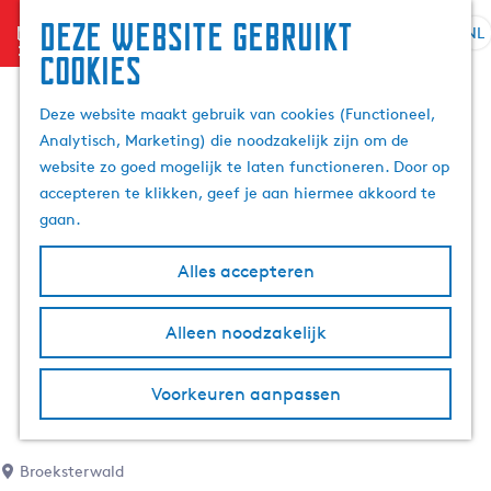
Deze website gebruikt
menu
NL
S
Z
cookies
G
e
o
a
l
e
Deze website maakt gebruik van cookies (Functioneel,
n
e
k
Analytisch, Marketing) die noodzakelijk zijn om de
a
c
e
website zo goed mogelijk te laten functioneren. Door op
a
t
n
accepteren te klikken, geef je aan hiermee akkoord te
r
e
gaan.
d
e
e
r
Alles accepteren
h
t
o
a
m
Alleen noodzakelijk
a
e
l
p
H
Voorkeuren aanpassen
a
u
g
i
e
d
Broeksterwald
i