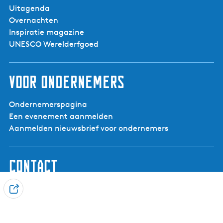
Uitagenda
Overnachten
Inspiratie magazine
UNESCO Werelderfgoed
Voor ondernemers
Ondernemerspagina
Een evenement aanmelden
Aanmelden nieuwsbrief voor ondernemers
Contact
Visit Noardwest Fryslân
D
Het Want 3, 8802 PV Franeker
e
info@visitnoardwestfryslan.nl
e