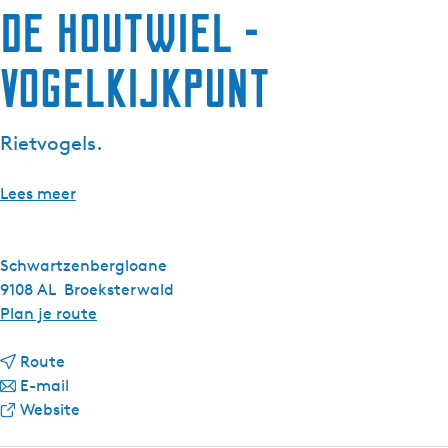
De Houtwiel -
g
e
Vogelkijkpunt
t
a
a
Rietvogels.
l
:
N
Lees meer
e
d
e
Schwartzenbergloane
r
9108 AL
Broeksterwald
l
n
Plan je route
a
a
n
n
a
Route
d
a
n
r
E-mail
s
a
a
v
D
Website
r
a
a
e