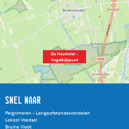
De Houtwiel -
Vogelkijkpunt
Snel naar
Pelgrimeren - Langeafstandswandelen
Lokaal Voedsel
Bruine Vloot