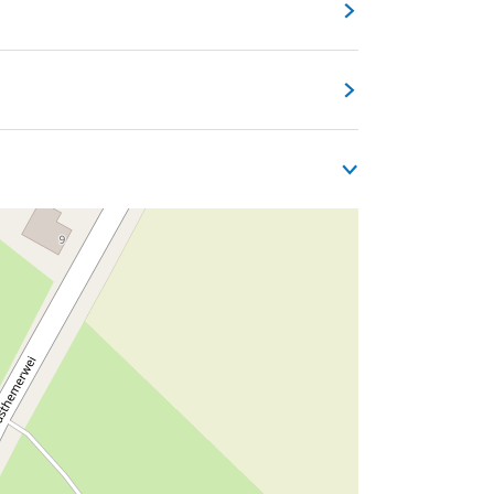
rp, vind je de voormalige hervormde kerk
 genomen worden.
s het gebouw van binnen én van buiten
 staat er bijvoorbeeld een doopvont uit de
rd door een Plaatselijke Commissie, die
 bijzondere bijeenkomsten.