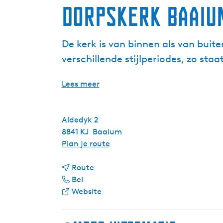
Dorpskerk Baaiu
De kerk is van binnen als van buite
verschillende stijlperiodes, zo sta
Lees meer
Aldedyk 2
8841 KJ
Baaium
n
Plan je route
a
n
a
Route
D
a
r
Bel
o
a
v
D
Website
r
r
a
o
p
D
n
r