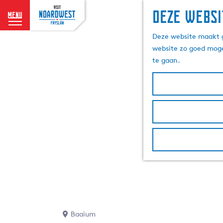
Deze websi
menu
G
Deze website maakt g
a
website zo goed moge
n
te gaan.
a
a
r
d
e
h
o
m
e
p
a
g
e
Baaium