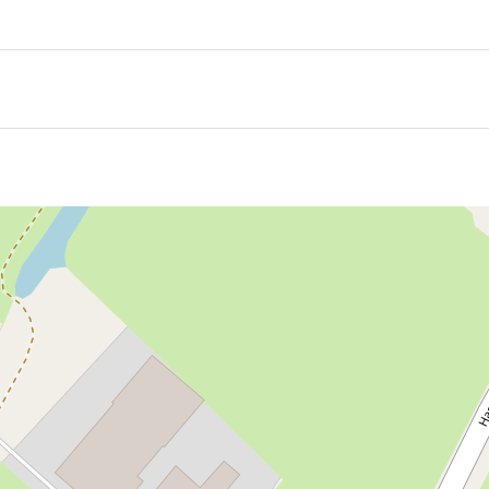
doosten van het Friese dorp Winsum. In het hart van dit do
raties, kon deze 19de eeuwse kerk in 2012 weer in gebruik
ing van een bouwvallig geworden middeleeuwse kerk. Nu i
 veelheid aan decoraties uit verschillende stijlperiodes, zo
e
Stichting Alde Fryske Tsjerken
en het beheer wordt uitgevoe
en de kerk verhuurt voor rouw- en trouwdiensten en andere