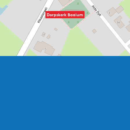
Dorpskerk Baaium