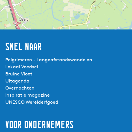
Ontbijt:
Ja
Lunch:
Ja
Diner:
Ja
Afhalen mogelijk:
Nee
Bezorging mogelijk:
Nee
Afhuurmogelijkheid:
Ja
Snel naar
Type eetgelegenheid:
Restaurant
Pelgrimeren - Langeafstandswandelen
Aantal kamers:
21
Lokaal Voedsel
Bruine Vloot
Uitagenda
Hotel Café
Groepen
Ja
Restaurant
Overnachten
Zakelijk
Ja
Oostergoo
Inspiratie magazine
Gezinnen
Ja
UNESCO Werelderfgoed
Studenten
Ja
Volwassenen
Ja
Senioren
Ja
Voor ondernemers