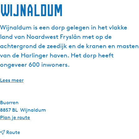
Wijnaldum
Wijnaldum is een dorp gelegen in het vlakke
land van Noardwest Fryslân met op de
achtergrond de zeedijk en de kranen en masten
van de Harlinger haven. Het dorp heeft
ongeveer 600 inwoners.
Lees meer
Buorren
8857 BL
Wijnaldum
n
Plan je route
a
n
a
Route