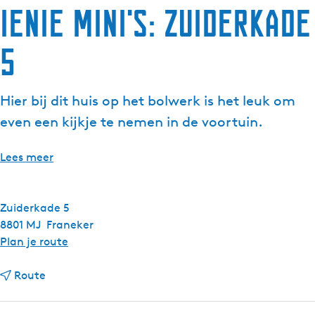
ienie mini's: Zuiderkade
g
e
5
t
a
a
Hier bij dit huis op het bolwerk is het leuk om
l
:
even een kijkje te nemen in de voortuin.
N
e
Lees meer
d
e
r
Zuiderkade 5
l
8801 MJ
Franeker
a
n
Plan je route
n
a
d
n
a
Route
s
a
r
a
i