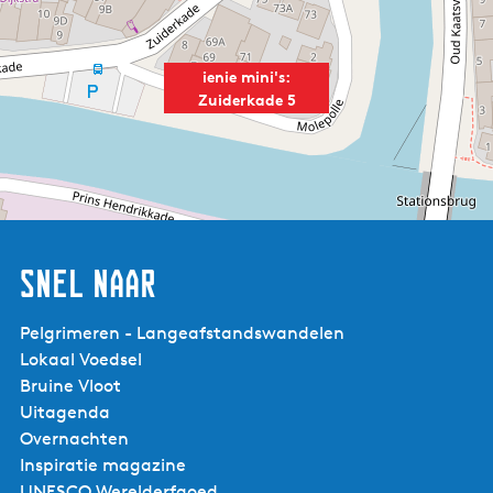
ienie mini's:
Zuiderkade 5
Snel naar
Pelgrimeren - Langeafstandswandelen
Lokaal Voedsel
Bruine Vloot
Uitagenda
Overnachten
Inspiratie magazine
UNESCO Werelderfgoed