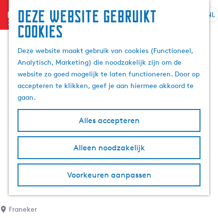
Deze website gebruikt
menu
NL
S
Z
cookies
G
e
o
a
l
e
Deze website maakt gebruik van cookies (Functioneel,
n
e
k
Analytisch, Marketing) die noodzakelijk zijn om de
a
c
e
website zo goed mogelijk te laten functioneren. Door op
a
t
n
accepteren te klikken, geef je aan hiermee akkoord te
r
e
gaan.
d
e
e
r
Alles accepteren
h
t
o
a
m
Alleen noodzakelijk
a
e
l
p
H
Voorkeuren aanpassen
a
u
g
i
e
d
Franeker
i