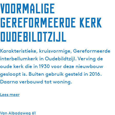
Voormalige
g
e
Gereformeerde Kerk
t
a
a
Oudebildtzijl
l
:
N
Karakteristieke, kruisvormige, Gereformeerde
e
interbellumkerk in Oudebildtzijl. Verving de
d
oude kerk die in 1930 voor deze nieuwbouw
e
gesloopt is. Buiten gebruik gesteld in 2016.
r
l
Daarna verbouwd tot woning.
a
n
Lees meer
d
s
Van Albadaweg 61