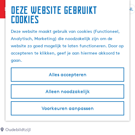
Deze website gebruikt
menu
NL
S
Z
cookies
G
e
o
a
l
e
Deze website maakt gebruik van cookies (Functioneel,
n
e
k
Analytisch, Marketing) die noodzakelijk zijn om de
a
c
e
website zo goed mogelijk te laten functioneren. Door op
a
t
n
accepteren te klikken, geef je aan hiermee akkoord te
r
e
gaan.
d
e
e
r
Alles accepteren
h
t
o
a
m
Alleen noodzakelijk
a
e
l
p
H
Voorkeuren aanpassen
a
u
g
i
e
d
Oudebildtzijl
i