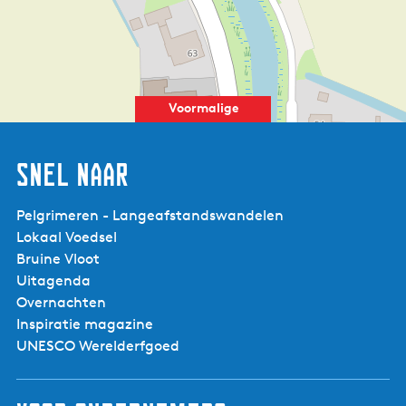
Voormalige
Gereformeerde Kerk
Oudebildtzijl
Snel naar
Pelgrimeren - Langeafstandswandelen
Lokaal Voedsel
Bruine Vloot
Uitagenda
Overnachten
Inspiratie magazine
UNESCO Werelderfgoed