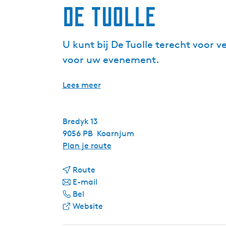
De Tuolle
U kunt bij De Tuolle terecht voor ve
voor uw evenement.
Lees meer
Bredyk 13
9056 PB
Koarnjum
n
Plan je route
a
n
a
Route
a
n
r
E-mail
D
a
a
D
Bel
e
r
a
v
e
Website
T
D
r
a
T