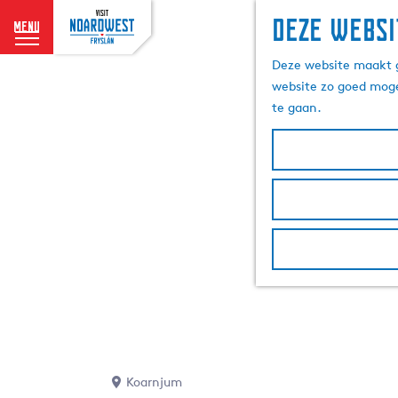
Deze websi
menu
G
Deze website maakt g
a
website zo goed moge
n
te gaan.
a
a
r
d
e
h
o
m
e
p
a
g
e
Koarnjum