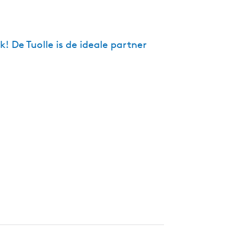
g
e
t
k! De Tuolle is de ideale partner
a
a
l
:
N
e
d
e
r
l
a
n
d
s