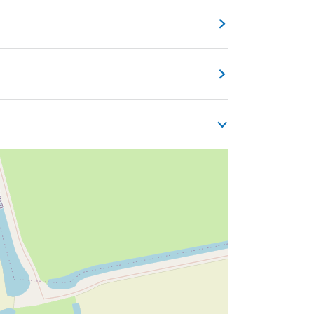
edrijfsfeesten. Bij ons zijn er vele
jk.
 wij koelwagens en diverse materialen met
unt u bij ons terecht. informeer bij ons
ing op maat. Alle buffetten worden in