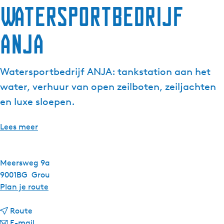
Watersportbedrijf
ANJA
Watersportbedrijf ANJA: tankstation aan het
water, verhuur van open zeilboten, zeiljachten
en luxe sloepen.
Lees meer
Meersweg 9a
9001BG
Grou
n
Plan je route
a
n
a
Route
a
n
r
E-mail