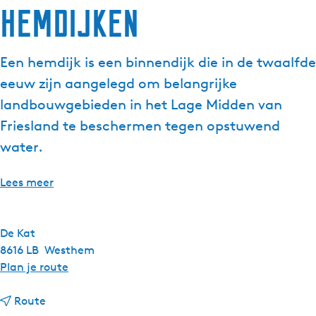
Hemdijken
g
e
t
Een hemdijk is een binnendijk die in de twaalfde
a
eeuw zijn aangelegd om belangrijke
a
l
landbouwgebieden in het Lage Midden van
:
Friesland te beschermen tegen opstuwend
N
water.
e
d
Lees meer
e
r
l
De Kat
a
8616 LB
Westhem
n
n
Plan je route
d
a
s
n
a
Route