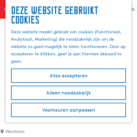
Deze website gebruikt
menu
NL
S
Z
cookies
G
e
o
a
l
e
Deze website maakt gebruik van cookies (Functioneel,
n
e
k
Analytisch, Marketing) die noodzakelijk zijn om de
a
c
e
website zo goed mogelijk te laten functioneren. Door op
a
t
n
accepteren te klikken, geef je aan hiermee akkoord te
r
e
gaan.
d
e
e
r
Alles accepteren
h
t
o
a
m
Alleen noodzakelijk
a
e
l
p
H
Voorkeuren aanpassen
a
u
g
i
e
d
Westhem
i