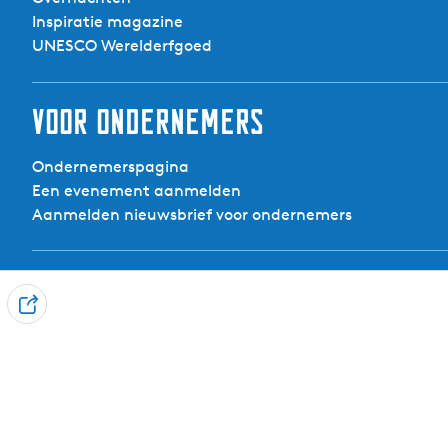
Inspiratie magazine
UNESCO Werelderfgoed
Voor ondernemers
Ondernemerspagina
Een evenement aanmelden
Aanmelden nieuwsbrief voor ondernemers
Contact
D
Visit Noardwest Fryslân
e
Het Want 3, 8802 PV Franeker
e
info@visitnoardwestfryslan.nl
l
Leaflet
|
Powered by Esri | Esri, HERE, Garmin, USGS, Intermap, INCREMENT 