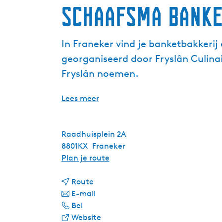
Schaafsma Banke
In Franeker vind je banketbakkerij
georganiseerd door Fryslân Culina
Fryslân noemen.
Lees meer
Raadhuisplein 2A
8801KX
Franeker
n
Plan je route
a
n
a
Route
a
n
r
E-mail
S
a
a
S
Bel
c
r
a
v
c
Website