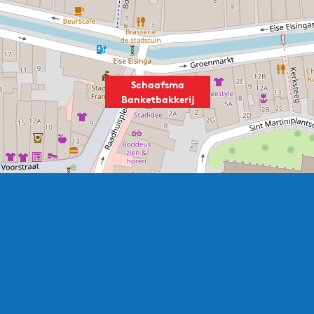
Schaafsma
Banketbakkerij