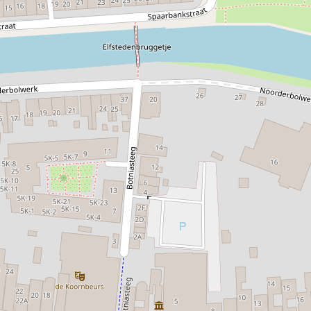
ijgen en walnoten en een broodje filet american. (assortime