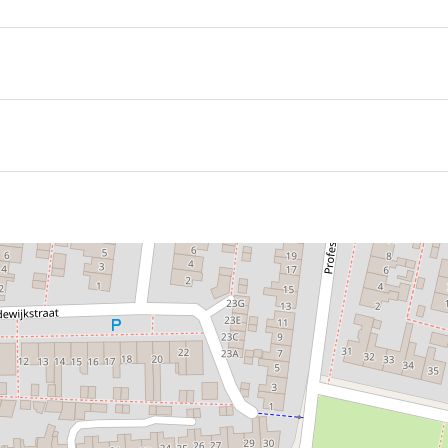
kkerscafé Schaafsma. Na het winnen van de eerste prijs in
 maker van het lekkerste suikerbrood van Fryslân noemen
ialiteiten.
 voor:
 latte macchiato, caffè latte, expresso en doppio.
isdranken.
oot, oranjekoek etc.)
er persoon (graag 1 dag van te voren reserveren)
je, kaasbroodje, frikandel en kroket)
e kaas met tomaten tapenade, broodje beenham met gekonfij