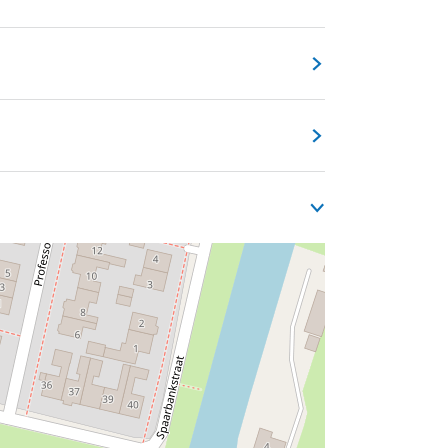
 een wedstrijd georganiseerd door Fryslân
.
Naast dit bekroonde suikerbrood
te rode uien, broodje gezond, broodje kip