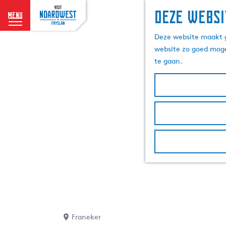
Deze websi
menu
G
Deze website maakt g
a
website zo goed moge
n
te gaan.
a
a
r
d
e
h
o
m
e
p
a
g
e
Franeker