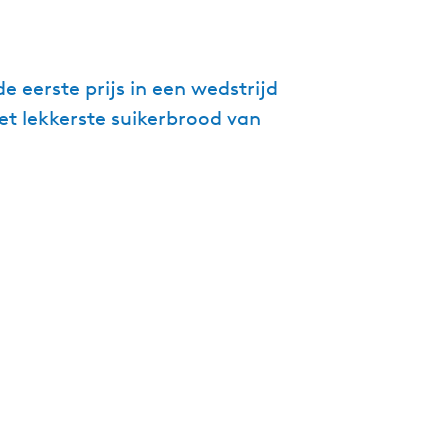
g
e
t
 eerste prijs in een wedstrijd
a
t lekkerste suikerbrood van
a
l
:
N
e
d
e
r
l
a
n
d
s