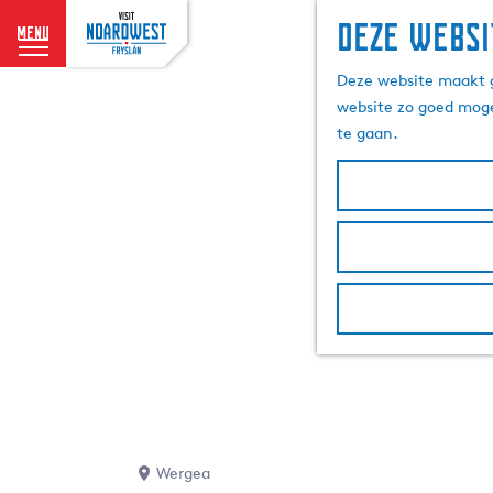
Deze websi
menu
G
Deze website maakt g
a
website zo goed moge
n
te gaan.
a
a
r
d
e
h
o
m
e
p
a
g
e
Wergea