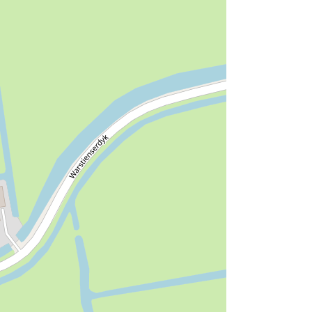
mte
tie