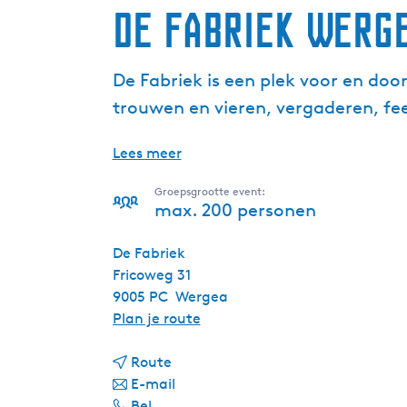
De Fabriek Werg
De Fabriek is een plek voor en door
trouwen en vieren, vergaderen, fee
Lees meer
Groepsgrootte event:
max. 200 personen
De Fabriek
Fricoweg 31
9005 PC
Wergea
n
Plan je route
a
n
a
Route
a
n
r
E-mail
D
a
a
D
Bel