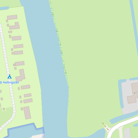
Puur Zakelijk
200
4
Ja
Ja
Ja
Ja
151-250
4
ent, Training, Workshop, Diner, Borrel
Congreslocatie, Vergaderrui
Industrieel, Historisch, Inspira