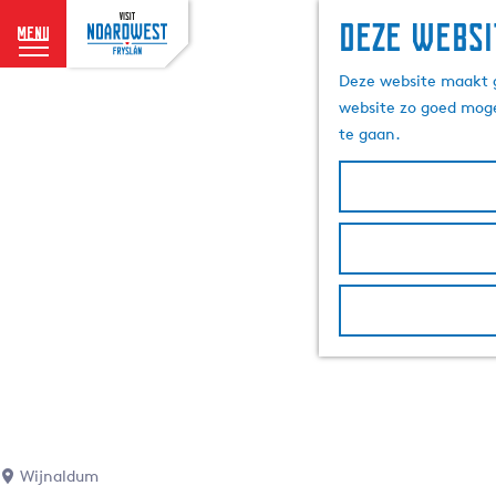
Deze websi
menu
G
Deze website maakt g
a
website zo goed moge
n
te gaan.
a
a
r
d
e
h
o
m
e
p
a
g
e
Wijnaldum