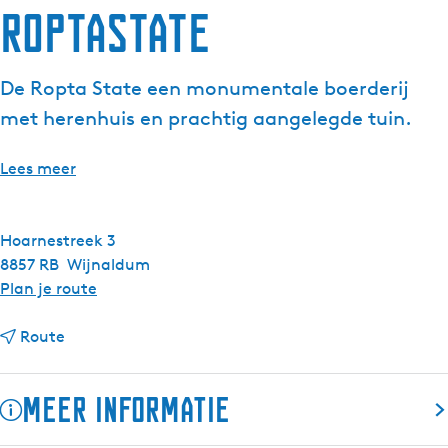
Roptastate
De Ropta State een monumentale boerderij
met herenhuis en prachtig aangelegde tuin.
Lees meer
Hoarnestreek 3
8857 RB
Wijnaldum
n
Plan je route
a
n
a
Route
a
r
a
R
Meer informatie
r
o
R
p