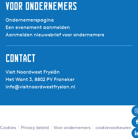
Voor ondernemers
Ondernemerspagina
Een evenement aanmelden
Aanmelden nieuwsbrief voor ondernemers
Contact
Visit Noardwest Fryslân
Het Want 3, 8802 PV Franeker
info@visitnoardwestfryslan.nl
Leaflet
|
Powered by Esri | Esri, HERE, Garmin, USGS, Intermap, INCREMENT P, NRCAN, Esri Japan, METI,
Esri China (Hong Kong), NOSTRA, © OpenStreetMap contributors, and the GIS User Community
Cookies
Privacy beleid
Voor ondernemers
cookievoorkeuren