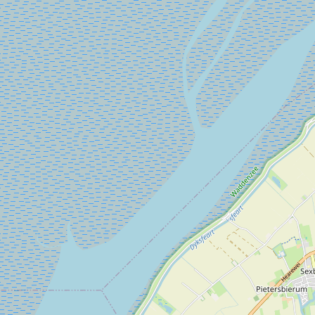
de weg 'Hoarnestreek' zie je de achterzijde van de mooie
boerderij.