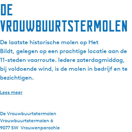
De
g
e
Vrouwbuurtstermolen
t
a
a
De laatste historische molen op Het
l
:
Bildt, gelegen op een prachtige locatie aan de
N
11-steden vaarroute. Iedere zaterdagmiddag,
e
bij voldoende wind, is de molen in bedrijf en te
d
bezichtigen.
e
r
l
Lees meer
a
n
d
De Vrouwbuurtstermolen
s
Vrouwbuurtstermolen 6
9077 SW
Vrouwenparochie