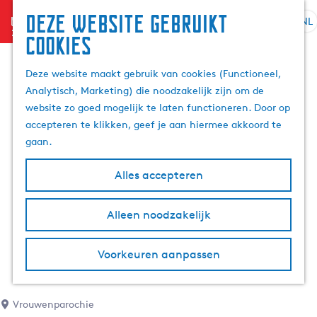
Deze website gebruikt
menu
NL
S
Z
cookies
G
e
o
a
l
e
Deze website maakt gebruik van cookies (Functioneel,
n
e
k
Analytisch, Marketing) die noodzakelijk zijn om de
a
c
e
website zo goed mogelijk te laten functioneren. Door op
a
t
n
accepteren te klikken, geef je aan hiermee akkoord te
r
e
gaan.
d
e
e
r
Alles accepteren
h
t
o
a
m
Alleen noodzakelijk
a
e
l
p
H
Voorkeuren aanpassen
a
u
g
i
e
d
Vrouwenparochie
i