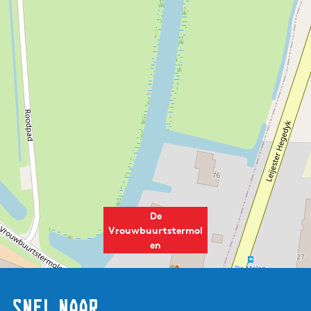
De
Vrouwbuurtstermol
en
Snel naar