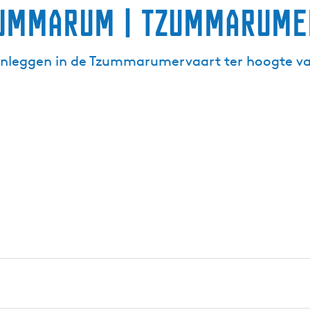
zummarum | Tzummarume
 aanleggen in de Tzummarumervaart ter hoogte v