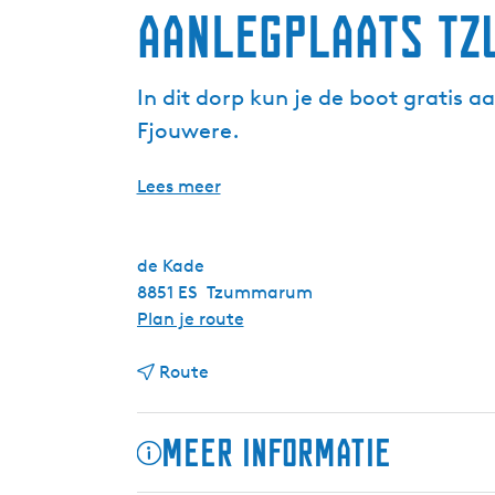
Aanlegplaats T
In dit dorp kun je de boot gratis
Fjouwere.
Lees meer
de Kade
8851 ES
Tzummarum
n
Plan je route
a
n
a
Route
a
r
a
A
Meer informatie
r
a
A
n