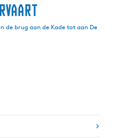
rvaart
g
e
t
an de brug aan de Kade tot aan De
a
a
l
:
N
e
d
e
r
l
a
n
d
s