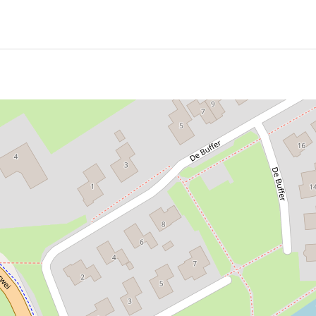
en in de Tzummarumervaart ter hoogte van de brug aan de 
esten van het dorp.
p gelegen in een agrarisch gebied, op een steenworp van
t een ruim aanbod van horecagelegenheden, diverse winkel
 bron van inkomen in Tzummarum. De Vissersvaart van Zeed
rengen. Bij Koehool staat een monument van een haringvis
adhoeke
kun je hier vinden