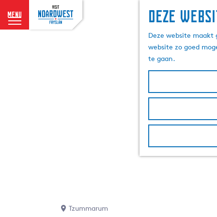
Deze websi
menu
G
Deze website maakt g
a
website zo goed moge
n
te gaan.
a
a
r
d
e
h
o
m
e
p
a
g
e
Tzummarum