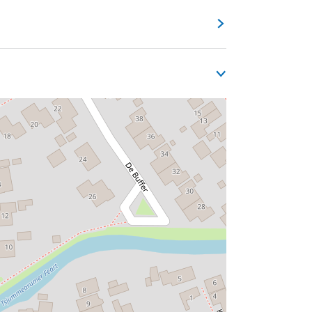
Kade tot aan De Fjouwere.
 UNESCO Werelderfgoed Waddenzee in het
s en een recreatiepark.Naast de landbouw
ijk naar Tzummarum werd speciaal gegraven
ser.