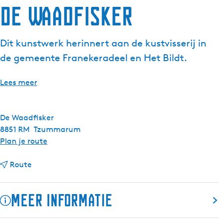
de Waadfisker
g
e
t
Dit kunstwerk herinnert aan de kustvisserij in
a
de gemeente Franekeradeel en Het Bildt.
a
l
:
Lees meer
N
e
d
De Waadfisker
e
8851 RM
Tzummarum
r
n
Plan je route
l
a
a
n
a
Route
n
a
r
d
a
d
Meer informatie
s
r
e
d
W