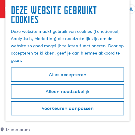
Deze website gebruikt
menu
NL
S
Z
cookies
G
e
o
a
l
e
Deze website maakt gebruik van cookies (Functioneel,
n
e
k
Analytisch, Marketing) die noodzakelijk zijn om de
a
c
e
website zo goed mogelijk te laten functioneren. Door op
a
t
n
accepteren te klikken, geef je aan hiermee akkoord te
r
e
gaan.
d
e
e
r
Alles accepteren
h
t
o
a
m
Alleen noodzakelijk
a
e
l
p
H
Voorkeuren aanpassen
a
u
g
i
e
d
Tzummarum
i