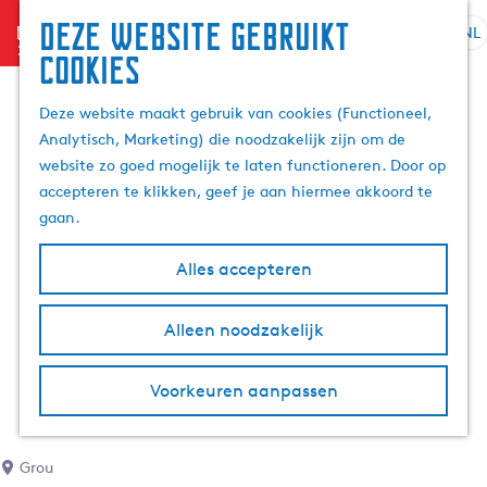
Deze website gebruikt
menu
NL
S
Z
cookies
G
e
o
a
l
e
Deze website maakt gebruik van cookies (Functioneel,
n
e
k
Analytisch, Marketing) die noodzakelijk zijn om de
a
c
e
website zo goed mogelijk te laten functioneren. Door op
a
t
n
accepteren te klikken, geef je aan hiermee akkoord te
r
e
gaan.
d
e
e
r
Alles accepteren
h
t
o
a
m
Alleen noodzakelijk
a
e
l
p
H
Voorkeuren aanpassen
a
u
g
i
e
d
Grou
i