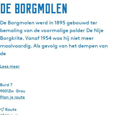
De Borgmolen
g
e
t
De Borgmolen werd in 1895 gebouwd ter
a
bemaling van de voormalige polder De Nije
a
l
Borgkrite. Vanaf 1954 was hij niet meer
:
maalvaardig. Als gevolg van het dempen van
N
de
e
d
Lees meer
e
r
l
Burd 7
a
9001Zw
Grou
n
n
Plan je route
d
a
s
n
a
Route