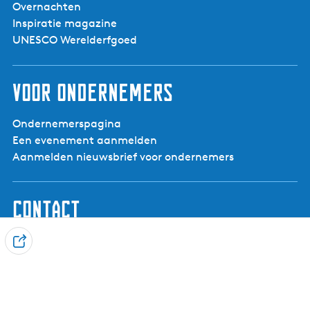
Overnachten
Inspiratie magazine
UNESCO Werelderfgoed
Voor ondernemers
Ondernemerspagina
Een evenement aanmelden
Aanmelden nieuwsbrief voor ondernemers
Contact
Visit Noardwest Fryslân
D
Het Want 3, 8802 PV Franeker
e
info@visitnoardwestfryslan.nl
e
l