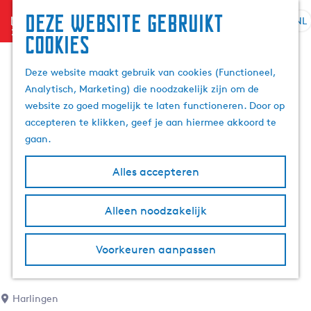
Deze website gebruikt
menu
NL
S
Z
cookies
G
e
o
a
l
e
Deze website maakt gebruik van cookies (Functioneel,
n
e
k
Analytisch, Marketing) die noodzakelijk zijn om de
a
c
e
website zo goed mogelijk te laten functioneren. Door op
a
t
n
accepteren te klikken, geef je aan hiermee akkoord te
r
e
gaan.
d
e
e
r
Alles accepteren
h
t
o
a
m
Alleen noodzakelijk
a
e
l
p
H
Voorkeuren aanpassen
a
u
g
i
e
d
Harlingen
i