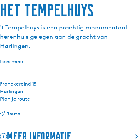
Het Tempelhuys
g
e
t
't Tempelhuys is een prachtig monumentaal
a
herenhuis gelegen aan de gracht van
a
l
Harlingen.
:
N
Lees meer
e
d
e
Franekereind 15
r
Harlingen
l
n
Plan je route
a
a
n
n
a
Route
d
a
r
s
a
H
Meer informatie
r
e