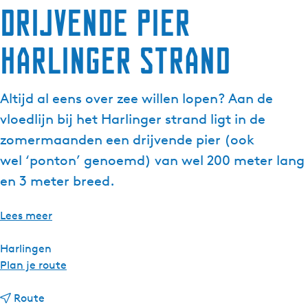
Drijvende pier
g
e
Harlinger strand
t
a
a
Altijd al eens over zee willen lopen? Aan de
l
:
vloedlijn bij het Harlinger strand ligt in de
N
zomermaanden een drijvende pier (ook
e
wel ‘ponton’ genoemd) van wel 200 meter lang
d
en 3 meter breed.
e
r
l
Lees meer
a
n
Harlingen
d
n
Plan je route
s
a
n
a
Route