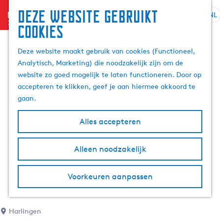
Deze website gebruikt
menu
NL
S
Z
cookies
G
e
o
a
l
e
Deze website maakt gebruik van cookies (Functioneel,
n
e
k
Analytisch, Marketing) die noodzakelijk zijn om de
a
c
e
website zo goed mogelijk te laten functioneren. Door op
a
t
n
accepteren te klikken, geef je aan hiermee akkoord te
r
e
gaan.
d
e
e
r
Alles accepteren
h
t
o
a
m
Alleen noodzakelijk
a
e
l
p
H
Voorkeuren aanpassen
a
u
g
i
e
d
Harlingen
i