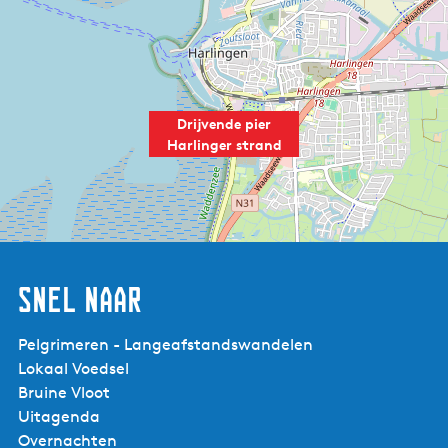
Drijvende pier
Harlinger strand
Snel naar
Pelgrimeren - Langeafstandswandelen
Lokaal Voedsel
Bruine Vloot
Uitagenda
Overnachten