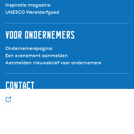
Inspiratie magazine
UNESCO Werelderfgoed
Voor ondernemers
Ondernemerspagina
Een evenement aanmelden
Aanmelden nieuwsbrief voor ondernemers
Contact
Visit Noardwest Fryslân
D
Het Want 3, 8802 PV Franeker
e
info@visitnoardwestfryslan.nl
e
l
Leaflet
|
Powered by Esri | Esri, HERE, Garmin, USGS, Intermap, INCREMENT P, NRCAN, Esri Japan, METI,