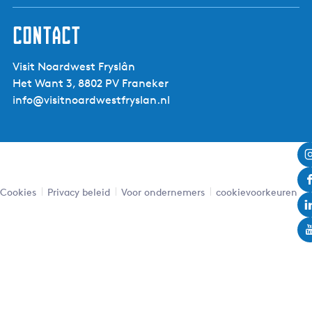
Contact
Visit Noardwest Fryslân
Het Want 3, 8802 PV Franeker
info@visitnoardwestfryslan.nl
Cookies
Privacy beleid
Voor ondernemers
cookievoorkeuren
Leaflet
|
Powered by Esri | Esri, HERE, Garmin, USGS, Intermap, INCREMENT P, NRCAN, Esri Japan, METI,
Esri China (Hong Kong), NOSTRA, © OpenStreetMap contributors, and the GIS User Community