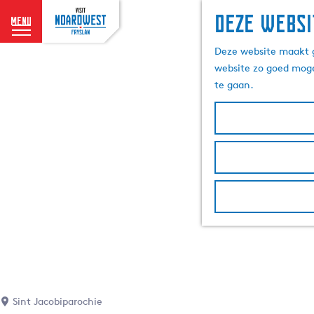
Deze websi
menu
G
Deze website maakt g
a
website zo goed moge
n
te gaan.
a
a
r
d
e
h
o
m
e
p
a
g
e
Sint Jacobiparochie