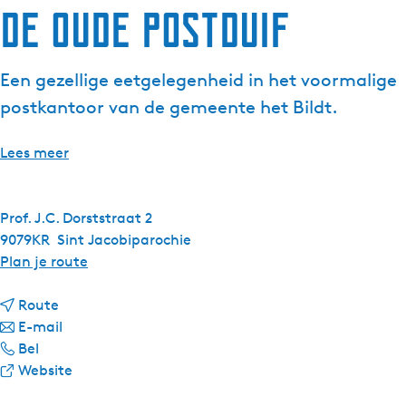
De Oude Postduif
Een gezellige eetgelegenheid in het voormalige
postkantoor van de gemeente het Bildt.
Lees meer
Prof. J.C. Dorststraat 2
9079KR
Sint Jacobiparochie
n
Plan je route
a
n
a
Route
a
n
r
E-mail
D
a
a
D
Bel
e
r
a
v
e
Website
O
D
r
a
O