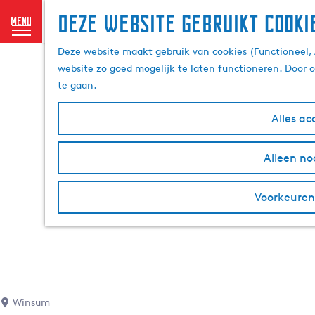
Deze website gebruikt cooki
menu
G
Deze website maakt gebruik van cookies (Functioneel, 
a
website zo goed mogelijk te laten functioneren. Door 
n
te gaan.
a
a
Alles ac
r
d
Alleen no
e
h
o
Voorkeuren
m
e
p
a
g
e
Winsum