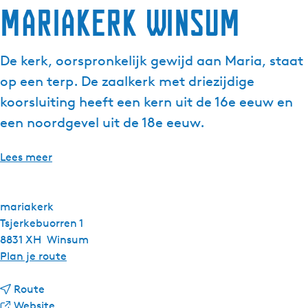
Mariakerk Winsum
De kerk, oorspronkelijk gewijd aan Maria, staat
op een terp. De zaalkerk met driezijdige
koorsluiting heeft een kern uit de 16e eeuw en
een noordgevel uit de 18e eeuw.
Lees meer
mariakerk
Tsjerkebuorren 1
8831 XH
Winsum
n
Plan je route
a
n
a
Route
a
v
r
Website