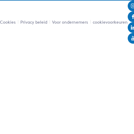
Leaflet
|
Powered by Esri | Esri, HERE, Garmin, USGS, Intermap, INCREMENT P, NRCAN, Esri Japan, METI,
Esri China (Hong Kong), NOSTRA, © OpenStreetMap contributors, and the GIS User Community
Cookies
Privacy beleid
Voor ondernemers
cookievoorkeuren