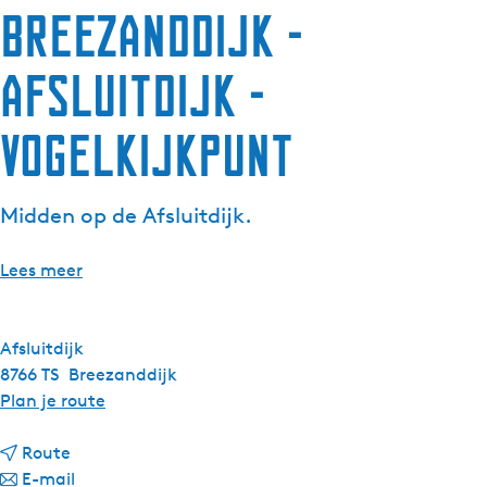
Breezanddijk -
Afsluitdijk -
Vogelkijkpunt
Midden op de Afsluitdijk.
Lees meer
Afsluitdijk
8766 TS
Breezanddijk
n
Plan je route
a
n
a
Route
a
n
r
E-mail