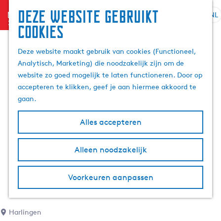
Deze website gebruikt
menu
NL
S
Z
cookies
G
e
o
a
l
e
Deze website maakt gebruik van cookies (Functioneel,
n
e
k
Analytisch, Marketing) die noodzakelijk zijn om de
a
c
e
website zo goed mogelijk te laten functioneren. Door op
a
t
n
accepteren te klikken, geef je aan hiermee akkoord te
r
e
gaan.
d
e
e
r
Alles accepteren
h
t
o
a
m
Alleen noodzakelijk
a
e
l
p
H
Voorkeuren aanpassen
a
u
g
i
e
d
Harlingen
i