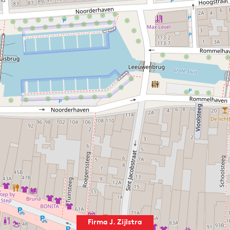
Nieuwe Haarlemsche Courant van 5 november 1929
duidelijkheid: het is een pak suiker.
Firma J. Zijlstra