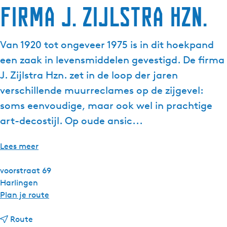
Firma J. Zijlstra Hzn.
g
e
t
Van 1920 tot ongeveer 1975 is in dit hoekpand
a
een zaak in levensmiddelen gevestigd. De firma
a
l
J. Zijlstra Hzn. zet in de loop der jaren
:
verschillende muurreclames op de zijgevel:
N
soms eenvoudige, maar ook wel in prachtige
e
art-decostijl. Op oude ansic...
d
e
r
Lees meer
l
a
voorstraat 69
n
Harlingen
d
n
Plan je route
s
a
n
a
Route