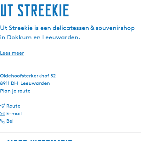
Ut Streekie
Ut Streekie is een delicatessen & souvenirshop
in Dokkum en Leeuwarden.
Lees meer
Oldehoofsterkerkhof 52
8911 DH
Leeuwarden
n
Plan je route
a
n
a
Route
a
n
r
E-mail
U
a
a
U
Bel
t
r
a
t
S
U
r
S