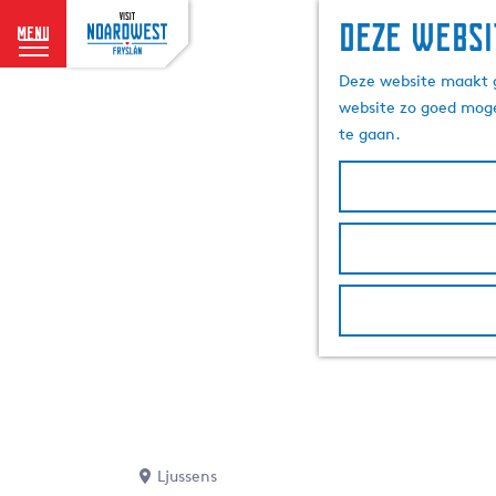
Deze websi
menu
G
Deze website maakt g
a
website zo goed moge
n
te gaan.
a
a
r
d
e
h
o
m
e
p
a
g
e
Ljussens