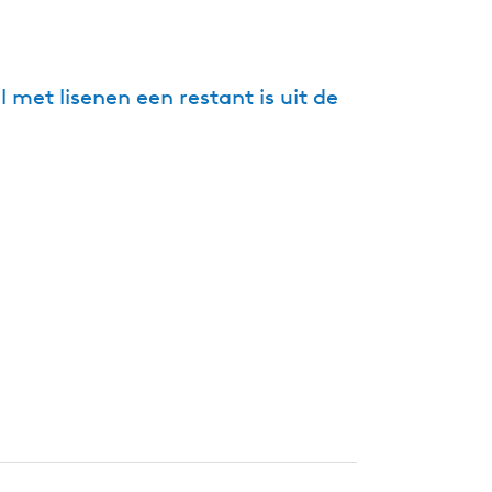
g
e
t
met lisenen een restant is uit de
a
a
l
:
N
e
d
e
r
l
a
n
d
s