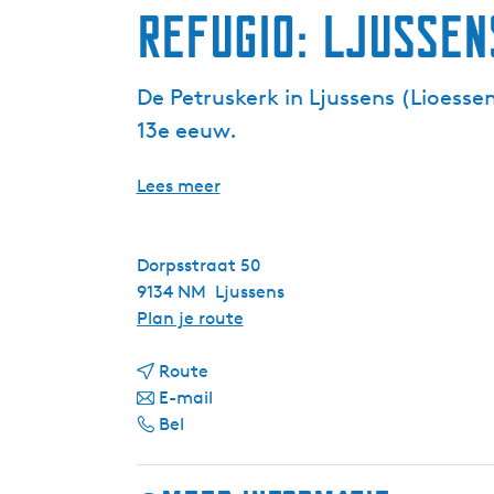
Refugio: Ljussen
De Petruskerk in Ljussens (Lioesse
13e eeuw.
Lees meer
Dorpsstraat 50
9134 NM
Ljussens
n
Plan je route
a
n
a
Route
a
n
r
E-mail
R
a
a
R
Bel
e
r
a
e
f
R
r
f