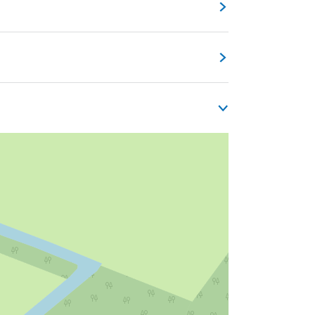
 de 13e eeuw. Rond 1480 werd de kerk aan
lgrim, ook wel bekend als het refugio
r en een toilet. Je moet dus wel zelf je
n zijn ook bereid om een ontbijt of
ummer
06 3831 9664