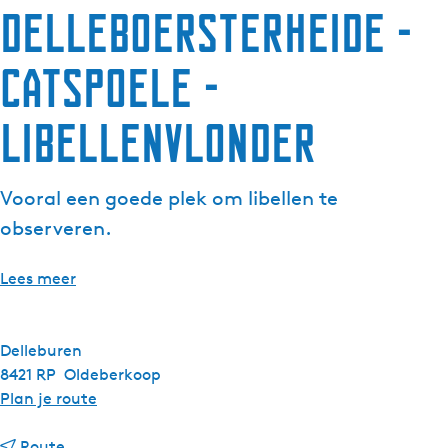
Delleboersterheide -
Catspoele -
Libellenvlonder
Vooral een goede plek om libellen te
observeren.
Lees meer
Delleburen
8421 RP
Oldeberkoop
n
Plan je route
a
n
a
Route