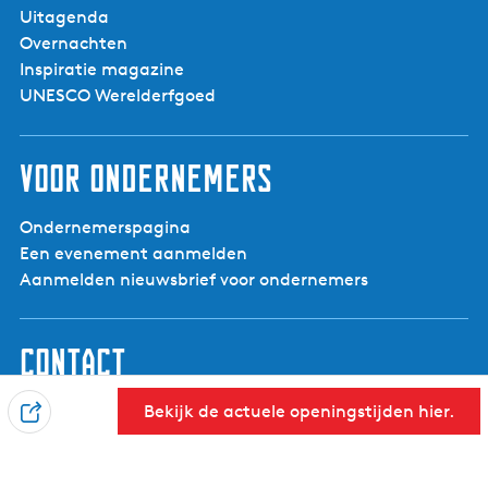
Uitagenda
Overnachten
Inspiratie magazine
UNESCO Werelderfgoed
Voor ondernemers
Ondernemerspagina
Een evenement aanmelden
Aanmelden nieuwsbrief voor ondernemers
Contact
Visit Noardwest Fryslân
Bekijk de actuele openingstijden hier.
D
Het Want 3, 8802 PV Franeker
e
info@visitnoardwestfryslan.nl
e