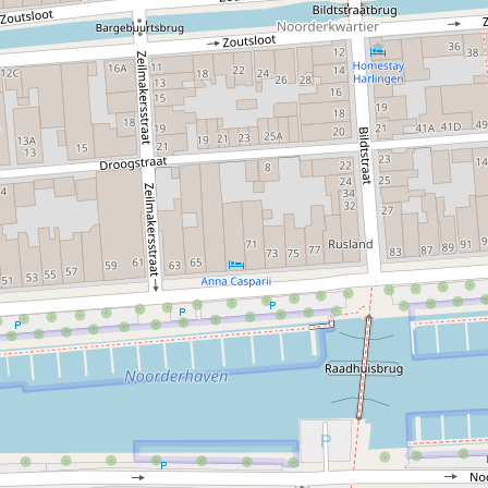
Doordat het aanbod continu verandert, is elk bezoek
anders. Dat maakt het een plek waar je regelmatig even
binnenloopt om te kijken wat er nieuw is.