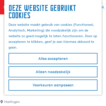
Deze website gebruikt
menu
NL
S
Z
cookies
G
e
o
a
l
e
Deze website maakt gebruik van cookies (Functioneel,
n
e
k
Analytisch, Marketing) die noodzakelijk zijn om de
a
c
e
website zo goed mogelijk te laten functioneren. Door op
a
t
n
accepteren te klikken, geef je aan hiermee akkoord te
r
e
gaan.
d
e
e
r
Alles accepteren
h
t
o
a
m
Alleen noodzakelijk
a
e
l
p
H
Voorkeuren aanpassen
a
u
g
i
e
d
Harlingen
i