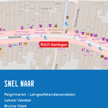
PUUT Harlingen
Snel naar
Pelgrimeren - Langeafstandswandelen
Lokaal Voedsel
Bruine Vloot