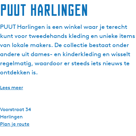
PUUT Harlingen
g
e
t
PUUT Harlingen is een winkel waar je terecht
a
kunt voor tweedehands kleding en unieke items
a
l
van lokale makers. De collectie bestaat onder
:
andere uit dames- en kinderkleding en wisselt
N
regelmatig, waardoor er steeds iets nieuws te
e
ontdekken is.
d
e
r
Lees meer
l
a
n
Voorstraat 34
d
Harlingen
s
n
Plan je route
a