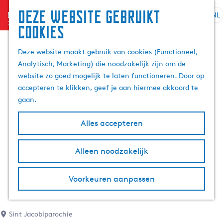
Deze website gebruikt
menu
NL
S
Z
cookies
G
e
o
a
l
e
Deze website maakt gebruik van cookies (Functioneel,
n
e
k
Analytisch, Marketing) die noodzakelijk zijn om de
a
c
e
website zo goed mogelijk te laten functioneren. Door op
a
t
n
accepteren te klikken, geef je aan hiermee akkoord te
r
e
gaan.
d
e
e
r
Alles accepteren
h
t
o
a
m
Alleen noodzakelijk
a
e
l
p
H
Voorkeuren aanpassen
a
u
g
i
e
d
Sint Jacobiparochie
i