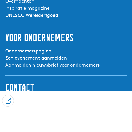
Overnachten
Inspiratie magazine
UNESCO Werelderfgoed
Voor ondernemers
Ondernemerspagina
Een evenement aanmelden
Aanmelden nieuwsbrief voor ondernemers
Contact
Visit Noardwest Fryslân
D
Het Want 3, 8802 PV Franeker
e
info@visitnoardwestfryslan.nl
e
l