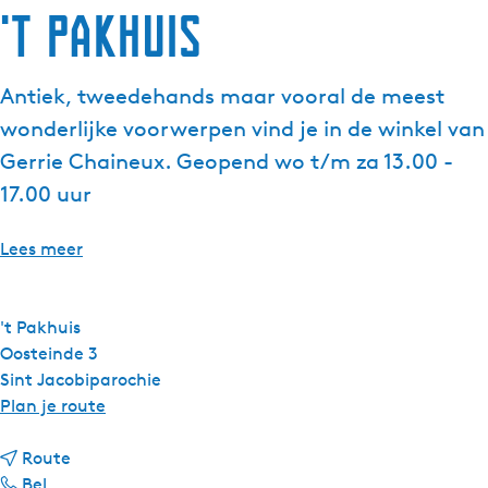
't Pakhuis
g
e
t
Antiek, tweedehands maar vooral de meest
a
wonderlijke voorwerpen vind je in de winkel van
a
l
Gerrie Chaineux. Geopend wo t/m za 13.00 -
:
17.00 uur
N
e
Lees meer
d
e
r
't Pakhuis
l
Oosteinde 3
a
Sint Jacobiparochie
n
n
Plan je route
d
a
s
n
a
Route
'
a
r
Bel