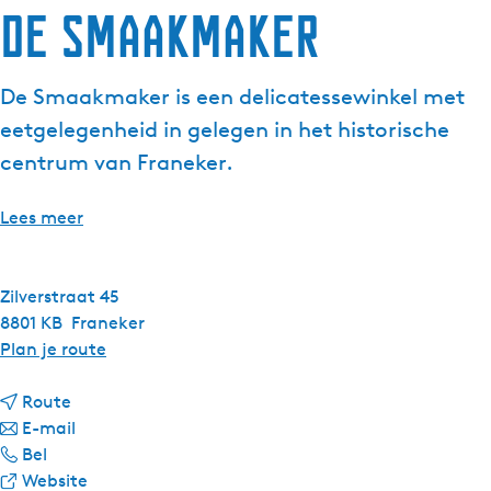
De Smaakmaker
De Smaakmaker is een delicatessewinkel met
eetgelegenheid in gelegen in het historische
centrum van Franeker.
Lees meer
Zilverstraat 45
8801 KB
Franeker
n
Plan je route
a
n
a
Route
a
n
r
E-mail
D
a
a
D
Bel
e
r
a
v
e
Website