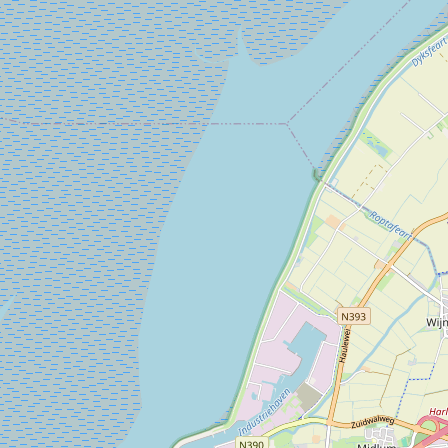
poes op het kentekenbordje van zijn brommer.
De stem van de stad
Vanaf 1952 tot zijn pensioen in 1978 reed Rikus elke dag
door Harlingen. Hij ging van straat naar straat, altijd op
zoek naar verhalen uit de buurt. Hij schreef over het
dagelijkse leven, festiviteiten en de mensen die de stad
maakten tot wat ze is. Rikus was niet zomaar een
verslaggever, maar een deel van de gemeenschap. U was
eerder verbaasd áls u hem een dag niet zag.
Het bronzen beeld is klein, maar de betekenis ervan is
groots. Het is een ode aan de kracht van lokale
journalistiek, aan verbondenheid en aan een man die de
ziel van Harlingen wist te vangen. Rikus Poes herinnert ons
eraan dat elk verhaal begint met goed kijken en echt
luisteren, en dat is precies wat hij zijn stad elke dag
opnieuw gaf.