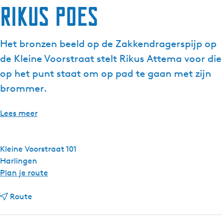
Rikus Poes
Het bronzen beeld op de Zakkendragerspijp op
de Kleine Voorstraat stelt Rikus Attema voor die
op het punt staat om op pad te gaan met zijn
brommer.
Lees meer
Kleine Voorstraat 101
Harlingen
n
Plan je route
a
n
a
Route
a
r
a
R