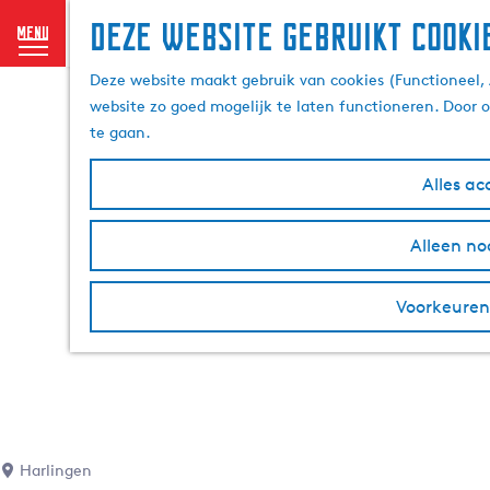
Deze website gebruikt cooki
menu
G
Deze website maakt gebruik van cookies (Functioneel, 
a
website zo goed mogelijk te laten functioneren. Door 
n
te gaan.
a
a
Alles ac
r
d
Alleen no
e
h
o
Voorkeuren
m
e
p
a
g
e
Harlingen