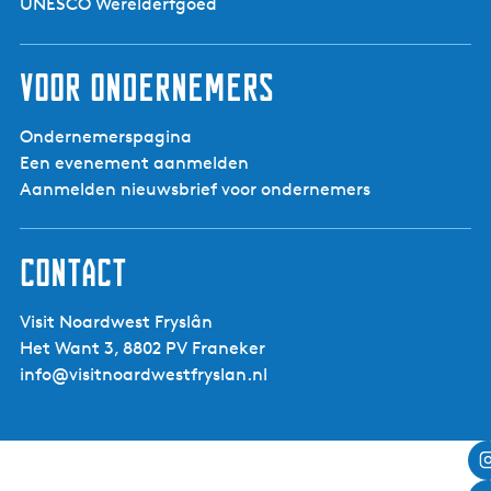
UNESCO Werelderfgoed
Voor ondernemers
Ondernemerspagina
Een evenement aanmelden
Aanmelden nieuwsbrief voor ondernemers
Contact
Visit Noardwest Fryslân
Het Want 3, 8802 PV Franeker
info@visitnoardwestfryslan.nl
Leaflet
|
Powered by Esri | Esri, HERE, Garmin, USGS, Intermap, INCREMENT P, NRCAN, Esri Japan, METI,
Esri China (Hong Kong), NOSTRA, © OpenStreetMap contributors, and the GIS User Community