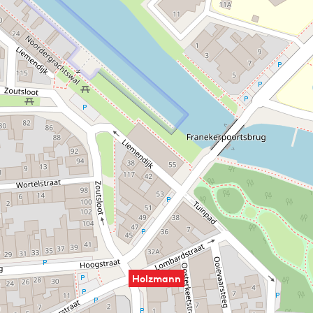
verruilt het gezin deze plek voor een winkelpand in de
binnenstad, op de Lanen 62.
Holzmann