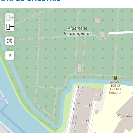
Harlingen. Die woninginrichtingszaak is dan gevestigd op
Heiligeweg 60 en Voorstraat 46. De Amsterdamse
+
jongeman wordt aangenomen - op voorwaarde dat hij
kan fietsen. Hij moet namelijk onder andere de clientèle in
−
de dorpen rond Harlingen bezoeken. Carel zoekt onderdak
en komt in de kost bij kleermaker Obe Mobach en zijn
vrouw Rinske, in de Vijverstraat 1. Daar vindt Carel
trouwens méér dan alleen onderdak, want in 1923 trouwt
hij met de dochter des huizes, Janke.
Als Carel met de firma Van der Schoot een meningsverschil
over zijn loon krijgt, besluit hij voor zichzelf te beginnen.
Van Annie Klein, een kennis, leent hij geld en rond 1930
start hij in dit pand zijn eigen zaak in meubilering annex
stoffeerderij en behangerij. Wekelijks brengt oudste
dochter Grietje een bedrag naar mevrouw Klein om de
lening weer af te betalen. Soms gaat het om een gulden
(ca. € 0,45), en als het een goede week is geweest een
rijksdaalder (ca. € 1,13). Na vijf jaar werken vanuit huis