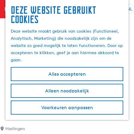
Deze website gebruikt
menu
NL
S
Z
cookies
G
e
o
a
l
e
Deze website maakt gebruik van cookies (Functioneel,
n
e
k
Analytisch, Marketing) die noodzakelijk zijn om de
a
c
e
website zo goed mogelijk te laten functioneren. Door op
a
t
n
accepteren te klikken, geef je aan hiermee akkoord te
r
e
gaan.
d
e
e
r
Alles accepteren
h
t
o
a
m
Alleen noodzakelijk
a
e
l
p
H
Voorkeuren aanpassen
a
u
g
i
e
d
Harlingen
i