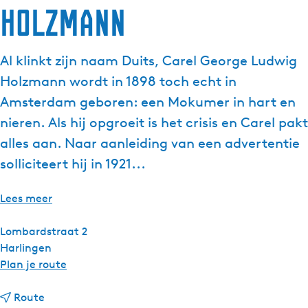
Holzmann
g
e
t
Al klinkt zijn naam Duits, Carel George Ludwig
a
Holzmann wordt in 1898 toch echt in
a
l
Amsterdam geboren: een Mokumer in hart en
:
nieren. Als hij opgroeit is het crisis en Carel pakt
N
alles aan. Naar aanleiding van een advertentie
e
solliciteert hij in 1921...
d
e
r
Lees meer
l
a
Lombardstraat 2
n
Harlingen
d
n
Plan je route
s
a
n
a
Route