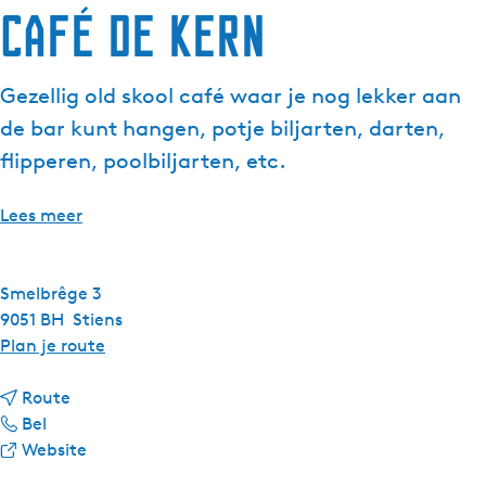
Café De Kern
g
e
t
Gezellig old skool café waar je nog lekker aan
a
de bar kunt hangen, potje biljarten, darten,
a
l
flipperen, poolbiljarten, etc.
:
N
Lees meer
e
d
e
Smelbrêge 3
r
9051 BH
Stiens
l
n
Plan je route
a
a
n
n
a
Route
d
C
a
r
Bel
s
a
a
v
C
Website
f
r
a
a