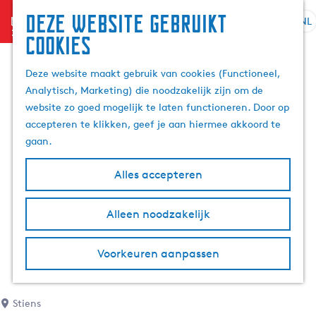
Deze website gebruikt
menu
NL
S
Z
cookies
G
e
o
a
l
e
Deze website maakt gebruik van cookies (Functioneel,
n
e
k
Analytisch, Marketing) die noodzakelijk zijn om de
a
c
e
website zo goed mogelijk te laten functioneren. Door op
a
t
n
accepteren te klikken, geef je aan hiermee akkoord te
r
e
gaan.
d
e
e
r
Alles accepteren
h
t
o
a
m
Alleen noodzakelijk
a
e
l
p
H
Voorkeuren aanpassen
a
u
g
i
e
d
Stiens
i