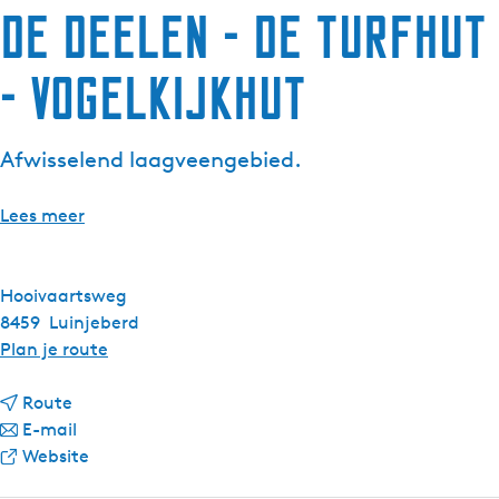
De Deelen - De Turfhut
- Vogelkijkhut
Afwisselend laagveengebied.
Lees meer
Hooivaartsweg
8459
Luinjeberd
n
Plan je route
a
n
a
Route
a
n
r
E-mail
a
a
v
D
Website
r
a
a
e