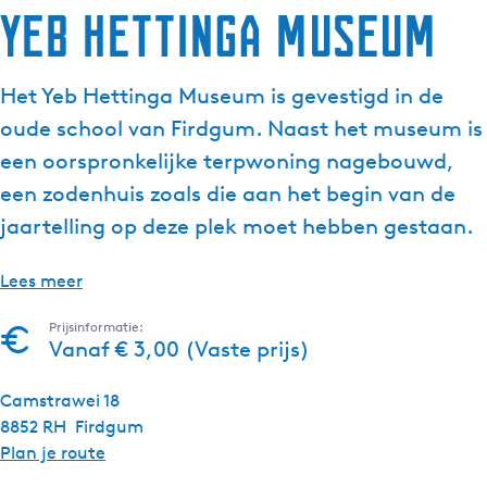
Yeb Hettinga Museum
g
e
t
Het Yeb Hettinga Museum is gevestigd in de
a
oude school van Firdgum. Naast het museum is
a
l
een oorspronkelijke terpwoning nagebouwd,
:
een zodenhuis zoals die aan het begin van de
N
jaartelling op deze plek moet hebben gestaan.
e
d
Lees meer
e
r
Prijsinformatie:
l
Vanaf € 3,00 (Vaste prijs)
a
n
Camstrawei 18
d
8852 RH
Firdgum
s
n
Plan je route
a