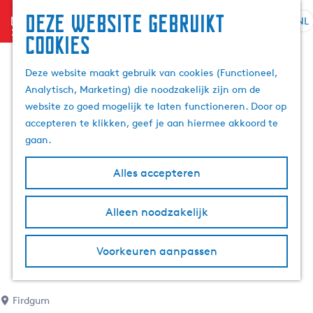
Deze website gebruikt
menu
NL
S
Z
cookies
G
e
o
a
l
e
Deze website maakt gebruik van cookies (Functioneel,
n
e
k
Analytisch, Marketing) die noodzakelijk zijn om de
a
c
e
website zo goed mogelijk te laten functioneren. Door op
a
t
n
accepteren te klikken, geef je aan hiermee akkoord te
r
e
gaan.
d
e
e
r
Alles accepteren
h
t
o
a
m
Alleen noodzakelijk
a
e
l
p
H
Voorkeuren aanpassen
a
u
g
i
e
d
Firdgum
i