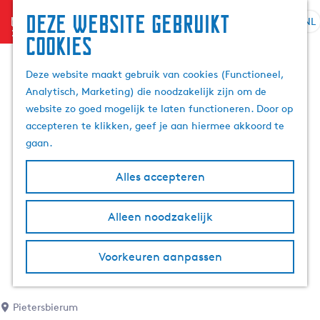
Deze website gebruikt
menu
NL
S
Z
cookies
G
e
o
a
l
e
Deze website maakt gebruik van cookies (Functioneel,
n
e
k
Analytisch, Marketing) die noodzakelijk zijn om de
a
c
e
website zo goed mogelijk te laten functioneren. Door op
a
t
n
accepteren te klikken, geef je aan hiermee akkoord te
r
e
gaan.
d
e
e
r
Alles accepteren
h
t
o
a
m
Alleen noodzakelijk
a
e
l
p
H
Voorkeuren aanpassen
a
u
g
i
e
d
Pietersbierum
i