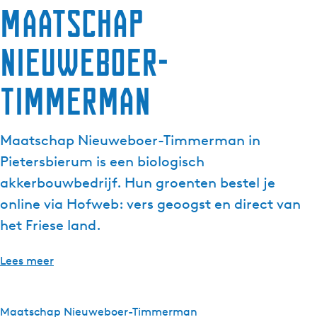
Maatschap
g
e
Nieuweboer-
t
a
a
Timmerman
l
:
N
Maatschap Nieuweboer-Timmerman in
e
Pietersbierum is een biologisch
d
akkerbouwbedrijf. Hun groenten bestel je
e
online via Hofweb: vers geoogst en direct van
r
l
het Friese land.
a
n
Lees meer
d
s
Maatschap Nieuweboer-Timmerman