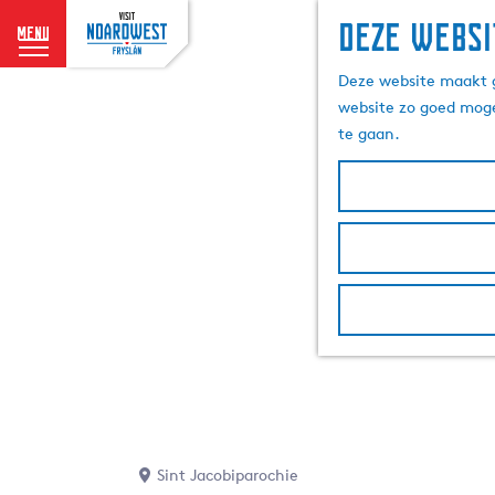
Deze websi
menu
G
Deze website maakt g
a
website zo goed moge
n
te gaan.
a
a
r
d
e
h
o
m
e
p
a
g
e
Sint Jacobiparochie