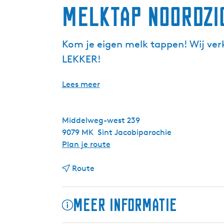
Melktap Noordzi
Kom je eigen melk tappen! Wij ve
LEKKER!
Lees meer
Middelweg-west 239
9079 MK
Sint Jacobiparochie
n
Plan je route
a
n
a
Route
a
r
a
M
Meer informatie
r
e
M
l