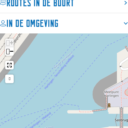
Routes in de buurt
hoeveel invoerrechten betaald moesten worden, maar
tegenwoordig doet het dienst als multifunctioneel
centrum. Het gebouw bestaat uit een grote monumentale
In de omgeving
ruimte met lichtinval via grote glazen deuren en een groot
daklicht. De monumentale status van het
Entrepotgebouw, en de bijzondere locatie aan zee, maken
+
het een bijzonder geschikte locatie voor de huidige functie
van multifunctioneel centrum.
−