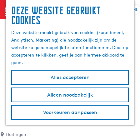
Deze website gebruikt
menu
NL
S
Z
cookies
G
e
o
a
l
e
Deze website maakt gebruik van cookies (Functioneel,
n
e
k
Analytisch, Marketing) die noodzakelijk zijn om de
a
c
e
website zo goed mogelijk te laten functioneren. Door op
a
t
n
accepteren te klikken, geef je aan hiermee akkoord te
r
e
gaan.
d
e
e
r
Alles accepteren
h
t
o
a
m
Alleen noodzakelijk
a
e
l
p
H
Voorkeuren aanpassen
a
u
g
i
e
d
Harlingen
i