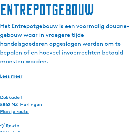
Entrepotgebouw
g
e
t
Het Entrepotgebouw is een voormalig douane-
a
gebouw waar in vroegere tijde
a
l
handelsgoederen opgeslagen werden om te
:
bepalen of en hoeveel invoerrechten betaald
N
moesten worden.
e
d
Lees meer
e
r
l
Dokkade 1
a
8862 NZ
Harlingen
n
n
Plan je route
d
a
s
n
a
Route