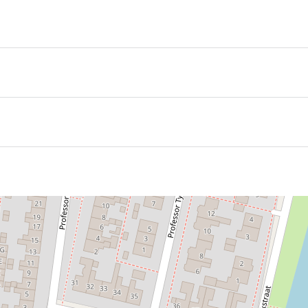
lekke eet of gewoon meeneemt. Ook voor een vergadering kun
uren die rust brengen.