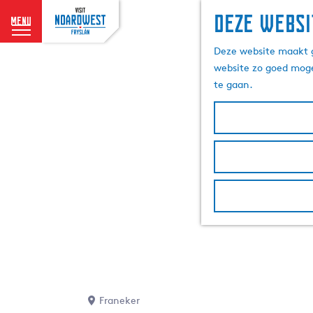
Deze websi
menu
G
Deze website maakt g
a
website zo goed moge
n
te gaan.
a
a
r
d
e
h
o
m
e
p
a
g
e
Franeker