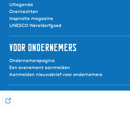
Uitagenda
Overnachten
Inspiratie magazine
UNESCO Werelderfgoed
Voor ondernemers
Ondernemerspagina
Een evenement aanmelden
Aanmelden nieuwsbrief voor ondernemers
Contact
D
Visit Noardwest Fryslân
e
Het Want 3, 8802 PV Franeker
e
info@visitnoardwestfryslan.nl
l