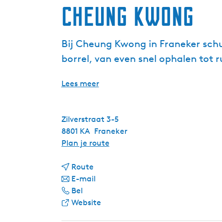
Cheung Kwong
Bij Cheung Kwong in Franeker schui
borrel, van even snel ophalen tot r
Lees meer
Zilverstraat 3-5
8801 KA
Franeker
n
Plan je route
a
n
a
Route
a
n
r
E-mail
C
a
a
C
Bel
h
r
a
v
h
Website
e
C
r
a
e