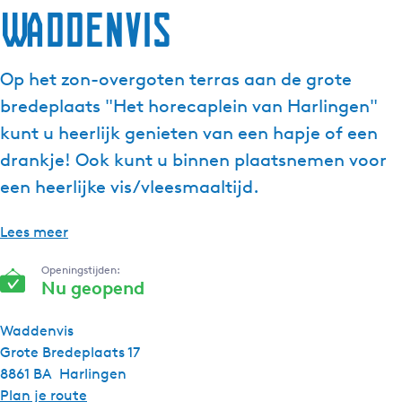
Waddenvis
g
e
t
Op het zon-overgoten terras aan de grote
a
bredeplaats "Het horecaplein van Harlingen"
a
l
kunt u heerlijk genieten van een hapje of een
:
drankje! Ook kunt u binnen plaatsnemen voor
N
een heerlijke vis/vleesmaaltijd.
e
d
Lees meer
e
r
Openingstijden:
l
Nu geopend
a
n
Waddenvis
d
Grote Bredeplaats 17
s
8861 BA
Harlingen
n
Plan je route