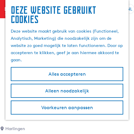
Deze website gebruikt
menu
NL
S
Z
cookies
G
e
o
a
l
e
Deze website maakt gebruik van cookies (Functioneel,
n
e
k
Analytisch, Marketing) die noodzakelijk zijn om de
a
c
e
website zo goed mogelijk te laten functioneren. Door op
a
t
n
accepteren te klikken, geef je aan hiermee akkoord te
r
e
gaan.
d
e
e
r
Alles accepteren
h
t
o
a
m
Alleen noodzakelijk
a
e
l
p
H
Voorkeuren aanpassen
a
u
g
i
e
d
Harlingen
i