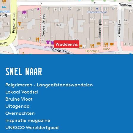
Waddenvis
Snel naar
Pelgrimeren - Langeafstandswandelen
Lokaal Voedsel
Bruine Vloot
Uitagenda
Overnachten
Inspiratie magazine
UNESCO Werelderfgoed