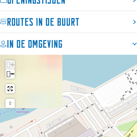
Op het zon-overgoten terras aan de grote bredeplaats
Routes in de buurt
"Het horecaplein van Harlingen" kunt u heerlijk genieten
van een hapje of een drankje! Ook kunt u binnen
plaatsnemen voor een heerlijke vis/vleesmaaltijd.
In de omgeving
+
−