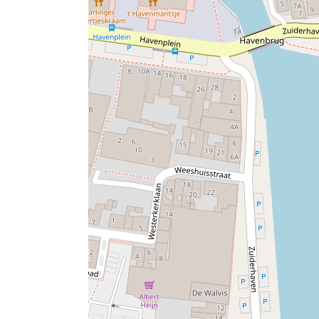
Locatie
Atelier BB aansee ligt in het centrum van 
gemakkelijk te combineren is met een wan