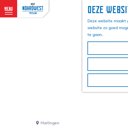
Deze websi
menu
G
Deze website maakt g
a
website zo goed moge
n
te gaan.
a
a
r
d
e
h
o
m
e
p
a
g
e
Harlingen