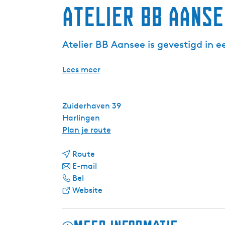
Atelier BB Aanse
Atelier BB Aansee is gevestigd in
Lees meer
Zuiderhaven 39
Harlingen
n
Plan je route
a
n
a
Route
a
n
r
E-mail
A
a
a
A
Bel
t
r
a
v
t
Website
e
A
r
a
e
l
t
A
n
l