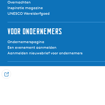
Overnachten
Inspiratie magazine
UNESCO Werelderfgoed
Voor ondernemers
Ondernemerspagina
Een evenement aanmelden
Aanmelden nieuwsbrief voor ondernemers
Contact
D
Visit Noardwest Fryslân
e
Het Want 3, 8802 PV Franeker
e
info@visitnoardwestfryslan.nl
l