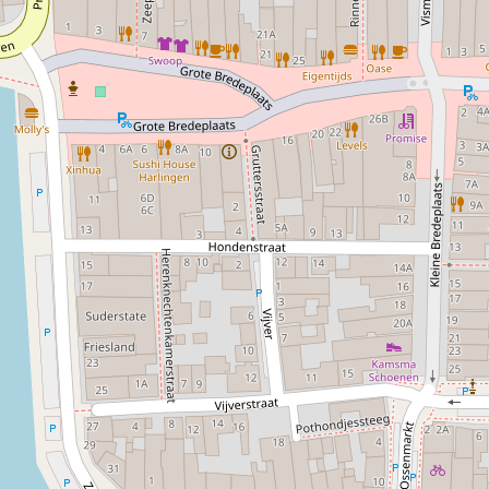
Harlingen, dicht bij de historische haven en andere cultur
deling door de stad.